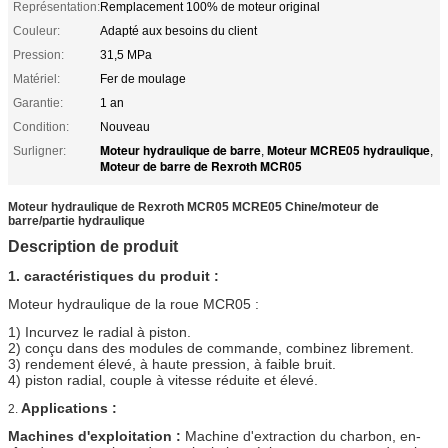
Représentation:
Remplacement 100% de moteur original
Couleur:
Adapté aux besoins du client
Pression:
31,5 MPa
Matériel:
Fer de moulage
Garantie:
1 an
Condition:
Nouveau
Moteur hydraulique de barre
Moteur MCRE05 hydraulique
Surligner:
,
,
Moteur de barre de Rexroth MCR05
Moteur hydraulique de Rexroth MCR05 MCRE05 Chine/moteur de
barre/partie hydraulique
Description de produit
1.
caractéristiques du produit :
Moteur hydraulique de la roue MCR05 :
1) Incurvez le radial à piston.
2) conçu dans des modules de commande, combinez librement.
3) rendement élevé, à haute pression, à faible bruit.
4) piston radial, couple à vitesse réduite et élevé.
Applications :
2.
Machines d'exploitation :
Machine d'extraction du charbon, en-