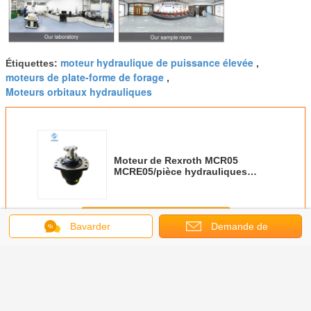
moteur hydraulique de puissance élevée
Étiquettes:
,
moteurs de plate-forme de forage
,
Moteurs orbitaux hydrauliques
Moteur de Rexroth MCR05
MCRE05/pièce hydrauliques
moteur de barre
Continuer
Bavarder
Demande de
soumission
Moteur hydraulique d'orbite
Plus