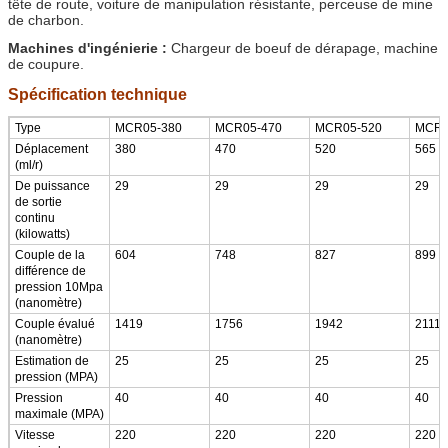
tête de route, voiture de manipulation résistante, perceuse de mine
de charbon.
Machines d'ingénierie :
Chargeur de boeuf de dérapage, machine
de coupure.
Spécification technique
Type
MCR05-380
MCR05-470
MCR05-520
MCR0
Déplacement
380
470
520
565
(ml/r)
De puissance
29
29
29
29
de sortie
continu
(kilowatts)
Couple de la
604
748
827
899
différence de
pression 10Mpa
(nanomètre)
Couple évalué
1419
1756
1942
2111
(nanomètre)
Estimation de
25
25
25
25
pression (MPA)
Pression
40
40
40
40
maximale (MPA)
Vitesse
220
220
220
220