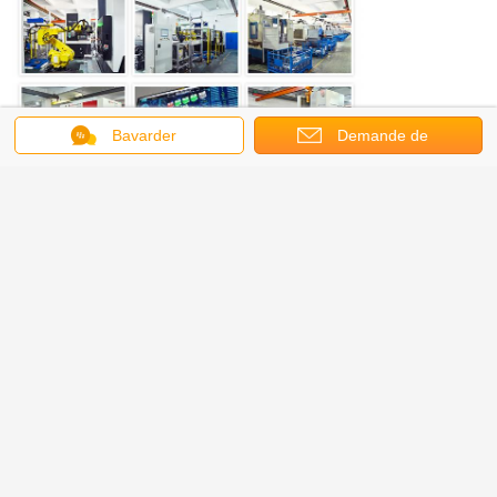
Bavarder
Demande de
soumission
moteur hydraulique d'entraînement de voie
Étiquettes:
,
moteur hydraulique de boeuf de dérapage
,
moteur hydraulique d'entraînement de roue
Moteur hydraulique à roue en fer
HMKE23-2-A27-A18-1140-7DHP
pour rouleaux routiers