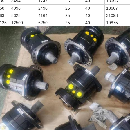
35
3494
1747
25
40
13055
50
4996
2498
25
40
18667
83
8328
4164
25
40
31098
125
12500
6250
25
40
19875