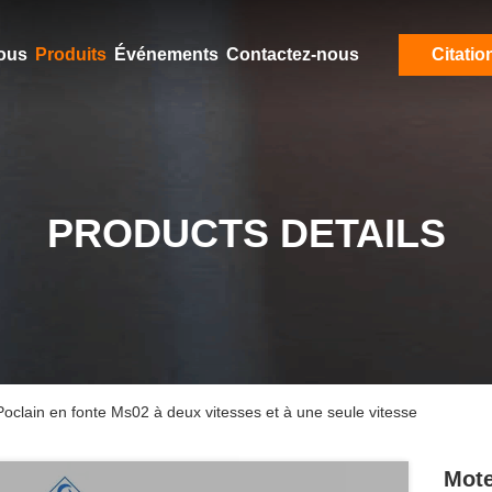
ous
Produits
Événements
Contactez-nous
Citatio
PRODUCTS DETAILS
Poclain en fonte Ms02 à deux vitesses et à une seule vitesse
Mote