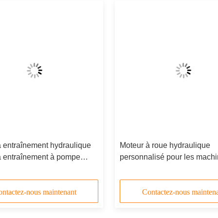
 entraînement hydraulique
Moteur à roue hydraulique
à entraînement à pompe
personnalisé pour les mach
ique Conçu
construction fournissant une
puissance et un contrôle am
dans des environnements diff
ntactez-nous maintenant
Contactez-nous mainten