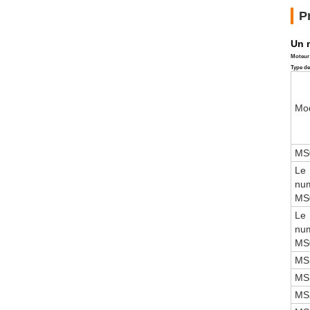
P
Un 
Moteur 
Type de
Mo
MS
Le
nu
MS
Le
nu
MS
MS
MS
MS