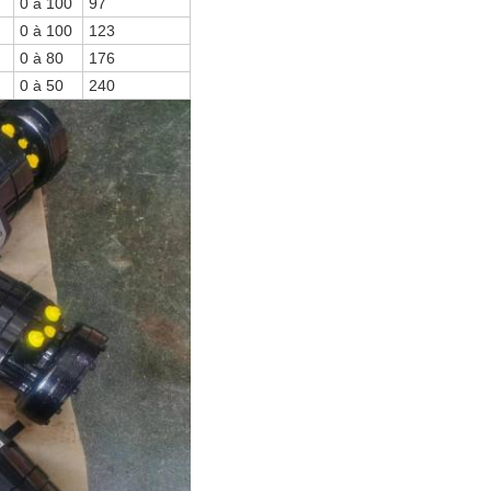
0 à 100
97
0 à 100
123
0 à 80
176
0 à 50
240