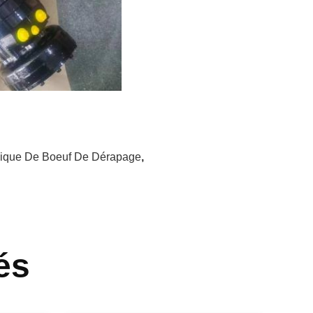
lique De Boeuf De Dérapage
,
és