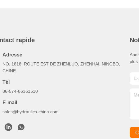
ntact rapide
Not
Adresse
Abon
plus
NO. 1818, ROUTE EST DE ZHENLUO, ZHENHAI, NINGBO,
CHINE.
Tél
86-574-86361510
E-mail
sales@hydraulics-china.com
C