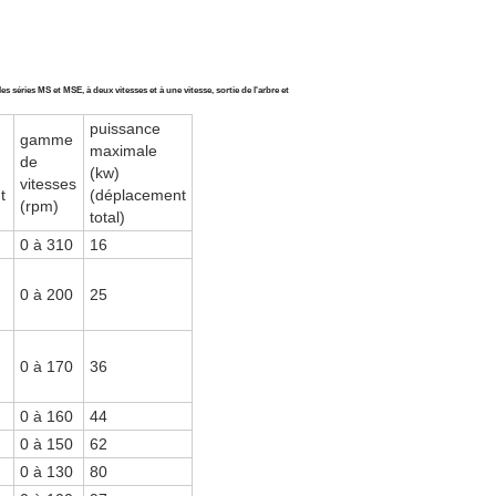
éries MS et MSE, à deux vitesses et à une vitesse, sortie de l'arbre et
puissance
gamme
maximale
de
(kw)
vitesses
t
(déplacement
(rpm)
total)
0 à 310
16
0 à 200
25
0 à 170
36
0 à 160
44
0 à 150
62
0 à 130
80