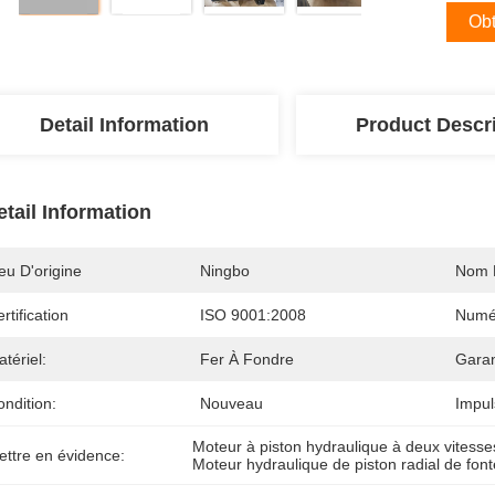
Obt
Detail Information
Product Descr
etail Information
eu D'origine
Ningbo
Nom 
rtification
ISO 9001:2008
Numé
tériel:
Fer À Fondre
Garan
ndition:
Nouveau
Impul
Moteur à piston hydraulique à deux vitesse
ettre en évidence:
Moteur hydraulique de piston radial de fon