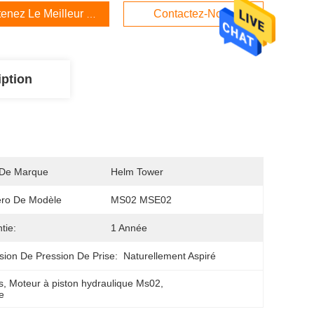
enez Le Meilleur Prix
Contactez-Nous
iption
De Marque
Helm Tower
ro De Modèle
MS02 MSE02
tie:
1 Année
sion De Pression De Prise:
Naturellement Aspiré
s
, 
Moteur à piston hydraulique Ms02
, 
te