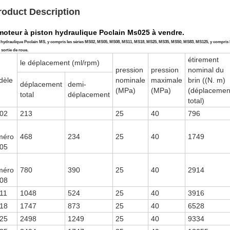
roduct Description
moteur à piston hydraulique Poclain Ms025 à vendre.
hydraulique Poclain MS, y compris les séries MS02, MS05, MS08, MS11, MS18, MS25, MS35, MS50, MS83, MS125, y compris les s
 sortie de roue.
étirement
le déplacement (ml/rpm)
pression
pression
nominal du
dèle
nominale
maximale
brin ((N. m)
déplacement
demi-
(MPa)
(MPa)
(déplacemen
total
déplacement
total)
02
213
25
40
796
méro
468
234
25
40
1749
05
méro
780
390
25
40
2914
08
11
1048
524
25
40
3916
18
1747
873
25
40
6528
25
2498
1249
25
40
9334