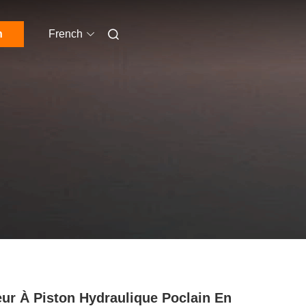
n
French
ur À Piston Hydraulique Poclain En