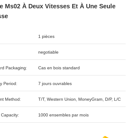
e Ms02 À Deux Vitesses Et À Une Seule
sse
1 pièces
negotiable
rd Packaging:
Cas en bois standard
y Period:
7 jours ouvrables
nt Method:
T/T, Western Union, MoneyGram, D/P, L/C
 Capacity:
1000 ensembles par mois