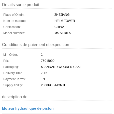
Détails sur le produit
Place of Origin:
ZHEJIANG
Nom de marque:
HELM TOWER
Certification:
CHINA
Model Number:
MS SERIES
Conditions de paiement et expédition
Min Order:
1
Prix:
750-5000
Packaging:
STANDARD WOODEN CASE
Delivery Time:
7-15
Payment Terms:
T/T
Supply Ability:
2500PCS/MONTH
description de
Moteur hydraulique de piston