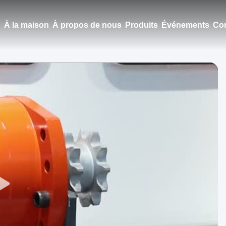
À la maison
À propos de nous
Produits
Événements
Con