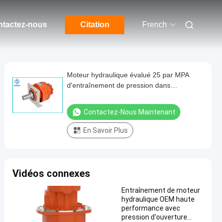
tactez-nous
Citation
French
Moteur hydraulique évalué 25 par MPA
d'entraînement de pression dans
l'écoulement de distribution de disque
Contactez-Nous Maintenant
En Savoir Plus
Vidéos connexes
Entraînement de moteur
hydraulique OEM haute
performance avec
pression d'ouverture