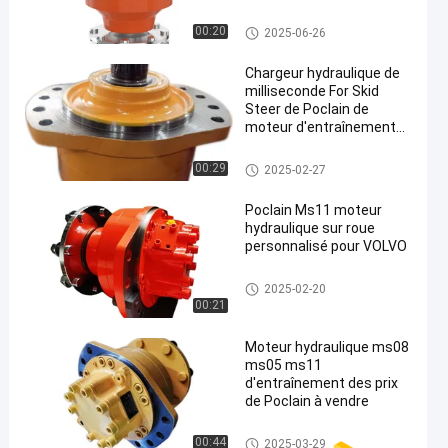
minimale de 31,5 MPa
Moteur hydraulique d'entraîne
00:20
2025-06-26
ment
Chargeur hydraulique de
milliseconde For Skid
Steer de Poclain de
moteur d'entraînement
de piston
Moteur hydraulique d'entraîne
00:29
2025-02-27
ment
Poclain Ms11 moteur
hydraulique sur roue
personnalisé pour VOLVO
Moteur hydraulique d'entraîne
2025-02-20
ment
00:21
Moteur hydraulique ms08
ms05 ms11
d'entraînement des prix
de Poclain à vendre
Moteur hydraulique d'entraîne
00:44
2025-03-29