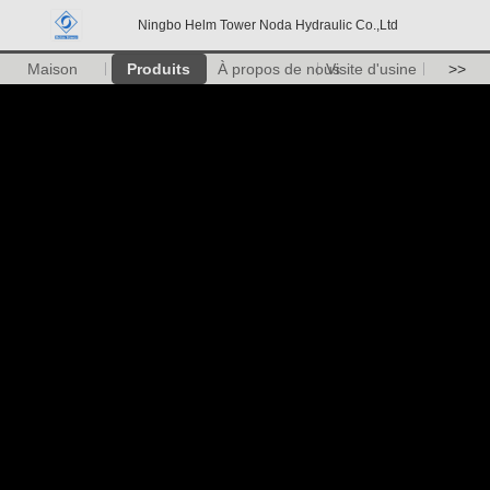
Ningbo Helm Tower Noda Hydraulic Co.,Ltd
Maison
Produits
À propos de nous
Visite d'usine
>>