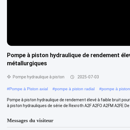
Pompe à piston hydraulique de rendement élevé
métallurgiques
Pompe hydraulique à piston
2025-07-03
#
Pompe à Piston axial
#
pompe à piston radial
#
pompe à piston
Pompe à piston hydraulique de rendement élevé à faible bruit pou
à piston hydrauliques de série de Rexroth A2F A2FO A2FM A2FE De h
Messages du visiteur