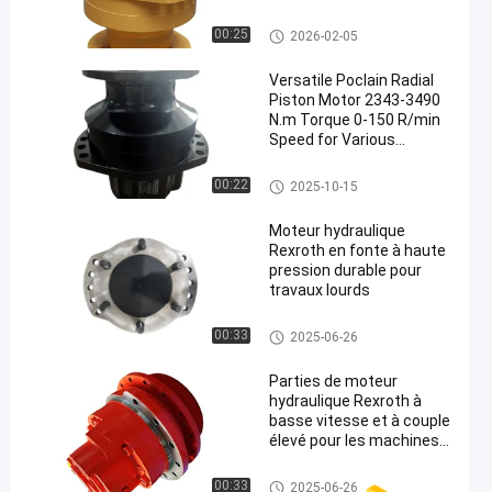
Compatible avec les
composants et
Moteur hydraulique de Rexroth
00:25
2026-02-05
accessoires hydrauliques
standard
Versatile Poclain Radial
Piston Motor 2343-3490
N.m Torque 0-150 R/min
Speed for Various
Applications
Moteur hydraulique de Poclain
00:22
2025-10-15
Moteur hydraulique
Rexroth en fonte à haute
pression durable pour
travaux lourds
Moteur hydraulique de Rexroth
00:33
2025-06-26
Parties de moteur
hydraulique Rexroth à
basse vitesse et à couple
élevé pour les machines
de construction
Efficacité et performance
Moteur hydraulique de Rexroth
00:33
2025-06-26