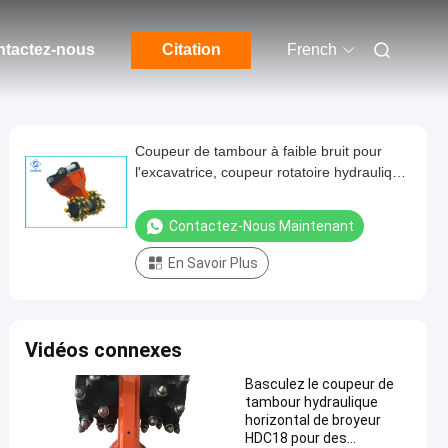
tactez-nous
Citation
French
Coupeur de tambour à faible bruit pour
l'excavatrice, coupeur rotatoire hydraulique
flexible HDC50
Contactez-Nous Maintenant
En Savoir Plus
Vidéos connexes
Basculez le coupeur de
tambour hydraulique
horizontal de broyeur
HDC18 pour des