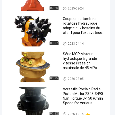
excavatrices de
Hyundai/Volvo
Coupeur de tambour hydrauliq
00:26
2025-02-24
ue
Coupeur de tambour
rotatoire hydraulique
adapté aux besoins du
client pour l'excavatrice
HDC50
Coupeur de tambour hydrauliq
00:27
2023-04-14
ue
Série MCR Moteur
hydraulique à grande
vitesse Pression
maximale de 45 MPa
Compatible avec les
composants et
Moteur hydraulique de Rexroth
00:25
2026-02-05
accessoires hydrauliques
standard
Versatile Poclain Radial
Piston Motor 2343-3490
N.m Torque 0-150 R/min
Speed for Various
Applications
Moteur hydraulique de Poclain
00:22
2025-10-15