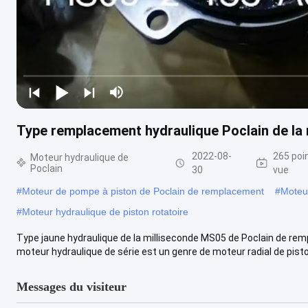
Type remplacement hydraulique Poclain de la
2022-08-
265 poi
Moteur hydraulique de
Poclain
30
vue
#
Moteur de pompe à piston de Poclain de remplacement
#
Moteu
#
Moteur hydraulique de piston rotatoire
Type jaune hydraulique de la milliseconde MS05 de Poclain de re
moteur hydraulique de série est un genre de moteur radial de pisto
Messages du visiteur