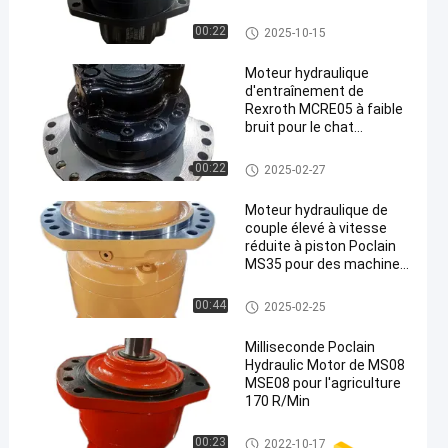
Applications
Moteur hydraulique de Poclain
00:22
2025-10-15
Moteur hydraulique
d'entraînement de
Rexroth MCRE05 à faible
bruit pour le chat
sauvage T190 T130 de
perceuse de mine de
Moteur hydraulique de Rexroth
00:22
2025-02-27
charbon
Moteur hydraulique de
couple élevé à vitesse
réduite à piston Poclain
MS35 pour des machines
d'exploitation
Moteur hydraulique de Poclain
00:44
2025-02-25
Milliseconde Poclain
Hydraulic Motor de MS08
MSE08 pour l'agriculture
170 R/Min
Moteur hydraulique de Poclain
00:23
2022-10-17