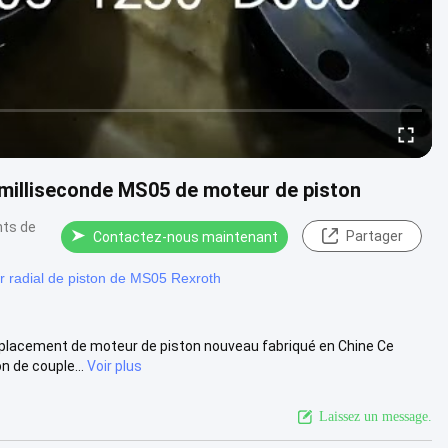
 milliseconde MS05 de moteur de piston
nts de
Partager
Contactez-nous maintenant
r radial de piston de MS05 Rexroth
mplacement de moteur de piston nouveau fabriqué en Chine Ce
n de couple...
Voir plus
Laissez un message.