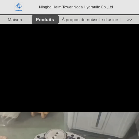
Ningbo Helm Tower Noda Hydraulic Co.,Ltd
Maison
Produits
À propos de nous
Visite d'usine
>>