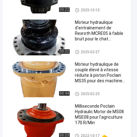
Applications
Moteur hydraulique de Poclain
00:22
2025-10-15
Moteur hydraulique
d'entraînement de
Rexroth MCRE05 à faible
bruit pour le chat
sauvage T190 T130 de
perceuse de mine de
Moteur hydraulique de Rexroth
00:22
2025-02-27
charbon
Moteur hydraulique de
couple élevé à vitesse
réduite à piston Poclain
MS35 pour des machines
d'exploitation
Moteur hydraulique de Poclain
00:44
2025-02-25
Milliseconde Poclain
Hydraulic Motor de MS08
MSE08 pour l'agriculture
170 R/Min
Moteur hydraulique de Poclain
00:23
2022-10-17