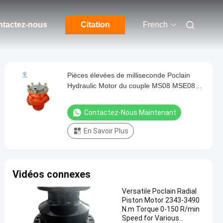
tactez-nous
Citation
French
Pièces élevées de milliseconde Poclain
Hydraulic Motor du couple MS08 MSE08
pour des morceaux du chat sauvage 1 - 18
Contactez-Nous Maintenant
En Savoir Plus
Vidéos connexes
Versatile Poclain Radial
Piston Motor 2343-3490
N.m Torque 0-150 R/min
Speed for Various