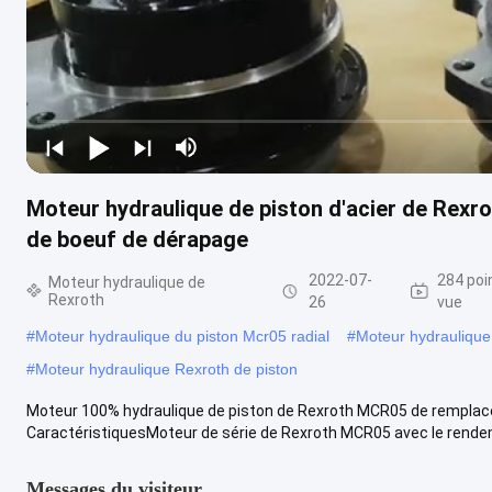
Moteur hydraulique de piston d'acier de Rex
de boeuf de dérapage
2022-07-
284 poi
Moteur hydraulique de
Rexroth
26
vue
#
Moteur hydraulique du piston Mcr05 radial
#
Moteur hydraulique 
#
Moteur hydraulique Rexroth de piston
Moteur 100% hydraulique de piston de Rexroth MCR05 de remplac
CaractéristiquesMoteur de série de Rexroth MCR05 avec le rendemen
Messages du visiteur