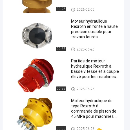
Compatible avec les
composants et
Moteur hydraulique de Rexroth
00:25
2026-02-05
accessoires hydrauliques
standard
Moteur hydraulique
Rexroth en fonte à haute
pression durable pour
travaux lourds
Moteur hydraulique de Rexroth
00:33
2025-06-26
Parties de moteur
hydraulique Rexroth à
basse vitesse et à couple
élevé pour les machines
de construction
Efficacité et performance
Moteur hydraulique de Rexroth
00:33
2025-06-26
Moteur hydraulique de
type Rexroth à
commande de piston de
45 MPa pour machines de
construction
Moteur hydraulique de Rexroth
00:33
2025-06-26