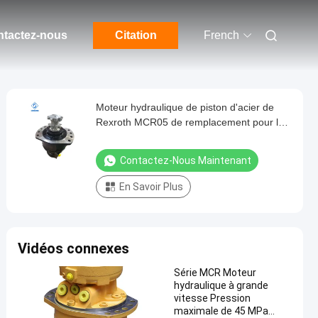
tactez-nous
Citation
French
Moteur hydraulique de piston d'acier de
Rexroth MCR05 de remplacement pour le
chargeur de boeuf de dérapage
Contactez-Nous Maintenant
En Savoir Plus
Vidéos connexes
Série MCR Moteur
hydraulique à grande
vitesse Pression
maximale de 45 MPa