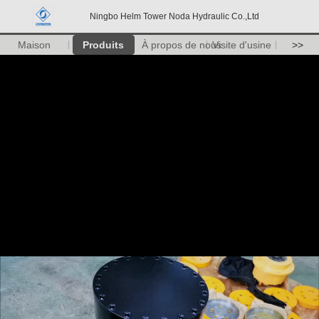
Ningbo Helm Tower Noda Hydraulic Co.,Ltd
Maison
Produits
À propos de nous
Visite d'usine
>>