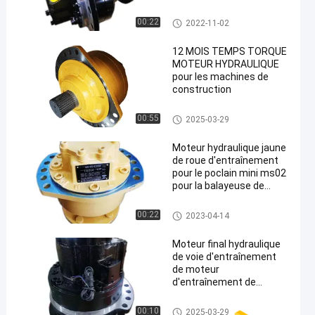
moteur hydraulique d'orbite
00:22
2022-11-02
12 MOIS TEMPS TORQUE
MOTEUR HYDRAULIQUE
pour les machines de
construction
moteur hydraulique d'orbite
00:55
2025-03-29
Moteur hydraulique jaune
de roue d'entraînement
pour le poclain mini ms02
pour la balayeuse de
route
moteur hydraulique d'orbite
00:22
2023-04-14
Moteur final hydraulique
de voie d'entraînement
de moteur
d'entraînement de
Boschrexroth MCR10
avec le capteur
moteur hydraulique d'orbite
00:10
2025-03-29