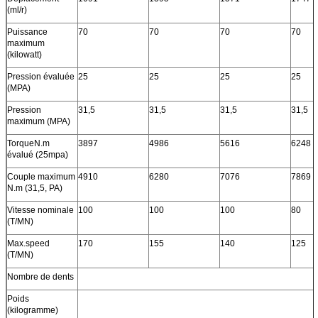
(ml/r)
Puissance
70
70
70
70
maximum
(kilowatt)
Pression évaluée
25
25
25
25
(MPA)
Pression
31,5
31,5
31,5
31,5
maximum (MPA)
TorqueN.m
3897
4986
5616
6248
évalué (25mpa)
Couple maximum
4910
6280
7076
7869
N.m (31,5, PA)
Vitesse nominale
100
100
100
80
(T/MN)
Max.speed
170
155
140
125
(T/MN)
Nombre de dents
Poids
(kilogramme)