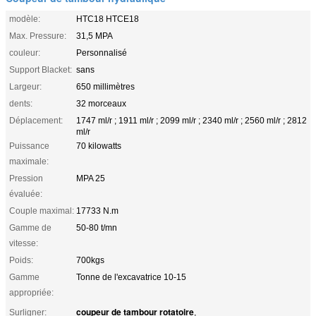
modèle:
HTC18 HTCE18
Max. Pressure:
31,5 MPA
couleur:
Personnalisé
Support Blacket:
sans
Largeur:
650 millimètres
dents:
32 morceaux
Déplacement:
1747 ml/r ; 1911 ml/r ; 2099 ml/r ; 2340 ml/r ; 2560 ml/r ; 2812
ml/r
Puissance
70 kilowatts
maximale:
Pression
MPA 25
évaluée:
Couple maximal:
17733 N.m
Gamme de
50-80 t/mn
vitesse:
Poids:
700kgs
Gamme
Tonne de l'excavatrice 10-15
appropriée:
coupeur de tambour rotatoire
Surligner:
,