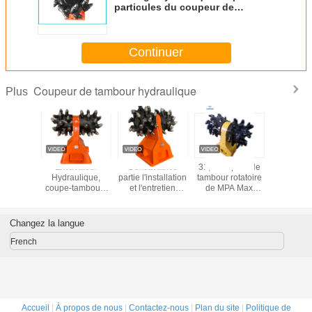
particules du coupeur de
tambour de perçage défonceur
de fossé HTC18 HTCE18
Continuer
Coupeur de tambour hydraulique
Plus
Excavateur
L'excavatrice
31,5 coupeur de
Fraise
Hydraulique,
partie l'installation
tambour rotatoire
hydrauliq
coupe-tambours
et l'entretien
de MPA Max
fût H
HDC05
simples
Speed 265 pour
personnal
hydrauliques
l'excavatrice
HDC35 de
Changez la langue
coupeur de
tambour
French
Accueil
|
À propos de nous
|
Contactez-nous
|
Plan du site
|
Politique de