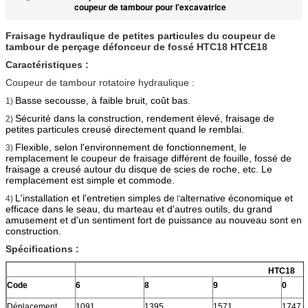
coupeur de tambour pour l'excavatrice
Fraisage hydraulique de petites particules du coupeur de
tambour de perçage défonceur de fossé HTC18 HTCE18
Caractéristiques :
Coupeur de tambour rotatoire hydraulique :
Basse secousse, à faible bruit, coût bas.
1)
Sécurité dans la construction, rendement élevé, fraisage de
2)
petites particules creusé directement quand le remblai.
Flexible, selon l'environnement de fonctionnement, le
3)
remplacement le coupeur de fraisage différent de fouille, fossé de
fraisage a creusé autour du disque de scies de roche, etc. Le
remplacement est simple et commode.
L'installation et l'entretien simples de
alternative économique et
4)
l'
efficace dans le seau, du marteau et d'autres outils, du grand
amusement et d'un sentiment fort de puissance au nouveau sont en
construction.
Spécifications :
HTC18
Code
6
8
9
0
Déplacement
1091
1395
1571
1747