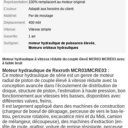
Représentation:
100% remplacent au moteur original
Couleur:
Adapté aux besoins du client
Matériel:
Fer de moulage
Déplacement:
400 ml/r
Vitesse:
Vitesse simple
Garantie:
1 an
moteur hydraulique de puissance élevée
Surligner:
,
Moteurs orbitaux hydrauliques
Moteur hydraulique à vitesse réduite du couple élevé MCR03 MCRE03 avec
à faible bruit
Moteur hydraulique de Rexroth MCR03/MCRE03 :
Ce moteur hydraulique de série est un genre de moteur
radial de piston de couple élevé à vitesse réduite avec la
conception avancée dans l'écoulement de distribution de
disque, structure de piston, l'estimation à haute pression, bon
fonctionnement aux vitesses très basses, disponibles avec
différentes valves, freins.
Il est largement appliqué dans des machines de construction
(chargeur de boeuf de dérapage, perceuse de vers le bas-le-
trou, perceuse rotatoire, excavatrice mini et du Midi, camion
de mélangeur, découpeuse), des machines d'extraction (en-
tête de route, grattoir, voiture de remise résistante, perceuse