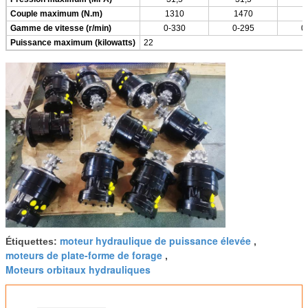
Couple maximum (N.m)
1310
1470
1
Gamme de vitesse (r/min)
0-330
0-295
0
Puissance maximum (kilowatts)
22
moteur hydraulique de puissance élevée
Étiquettes:
,
moteurs de plate-forme de forage
,
Moteurs orbitaux hydrauliques