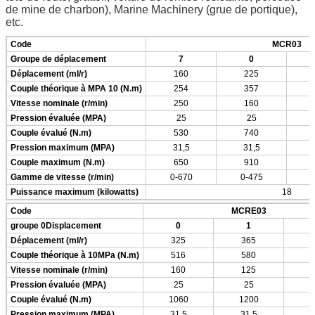
de mine de charbon), Marine Machinery (grue de portique),
etc.
Code
MCR03
Groupe de déplacement
7
0
Déplacement (ml/r)
160
225
Couple théorique à MPA 10 (N.m)
254
357
Vitesse nominale (r/min)
250
160
Pression évaluée (MPA)
25
25
Couple évalué (N.m)
530
740
Pression maximum (MPA)
31,5
31,5
Couple maximum (N.m)
650
910
Gamme de vitesse (r/min)
0-670
0-475
0
Puissance maximum (kilowatts)
18
Code
MCRE03
groupe 0Displacement
0
1
Déplacement (ml/r)
325
365
Couple théorique à 10MPa (N.m)
516
580
Vitesse nominale (r/min)
160
125
Pression évaluée (MPA)
25
25
Couple évalué (N.m)
1060
1200
1
Pression maximum (MPA)
31,5
31,5
3