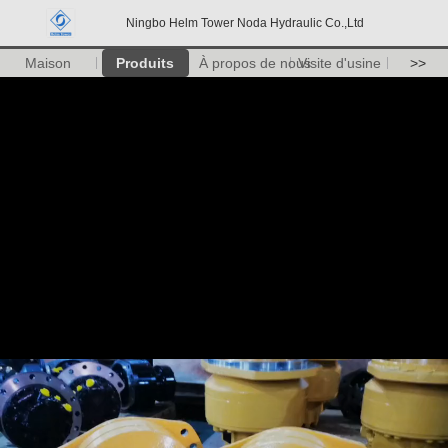
Ningbo Helm Tower Noda Hydraulic Co.,Ltd
Maison
Produits
À propos de nous
Visite d'usine
>>