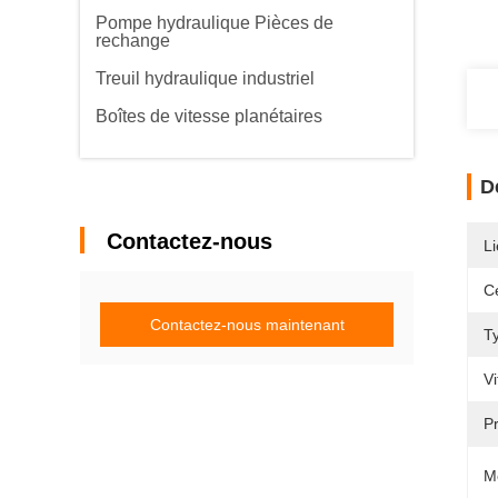
Pompe hydraulique Pièces de
rechange
Treuil hydraulique industriel
Boîtes de vitesse planétaires
D
Contactez-nous
Li
Ce
Contactez-nous maintenant
T
Vi
P
M