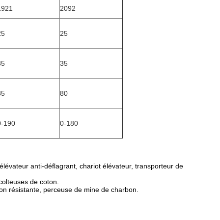
1921
2092
25
25
35
35
85
80
0-190
0-180
évateur anti-déflagrant, chariot élévateur, transporteur de
colteuses de coton.
tion résistante, perceuse de mine de charbon.