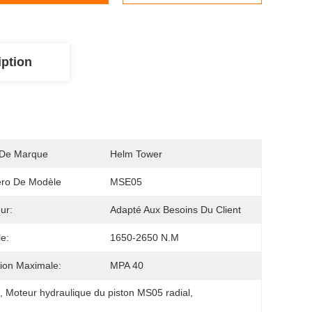
iption
De Marque
Helm Tower
ro De Modèle
MSE05
ur:
Adapté Aux Besoins Du Client
e:
1650-2650 N.m
ion Maximale:
MPA 40
l
, 
Moteur hydraulique du piston MS05 radial
, 