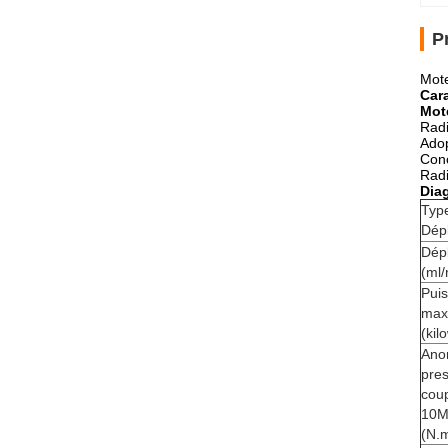
P
Mote
Cara
Mot
Radi
Adop
Conc
Radi
Dia
Typ
Dép
Dép
(ml/
Pui
max
(kil
Ano
pres
cou
10M
(N.