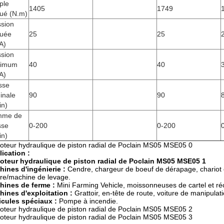
ple
1405
1749
lué (N.m)
ssion
luée
25
25
A)
ssion
imum
40
40
A)
sse
inale
90
90
in)
me de
sse
0-200
0-200
in)
ication :
ines d'ingénierie :
Cendre, chargeur de boeuf de dérapage, chariot él
re/machine de levage.
hines de ferme :
Mini Farming Vehicle, moissonneuses de cartel et ré
ines d'exploitation :
Grattoir, en-tête de route, voiture de manipula
icules spéciaux :
Pompe à incendie.