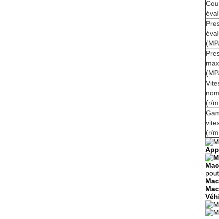
Cou
éva
Pre
éva
(MP
Pre
max
(MP
Vite
nom
(r/m
Gam
vite
(r/m
Appl
Mach
pout
Mac
Mach
Véh