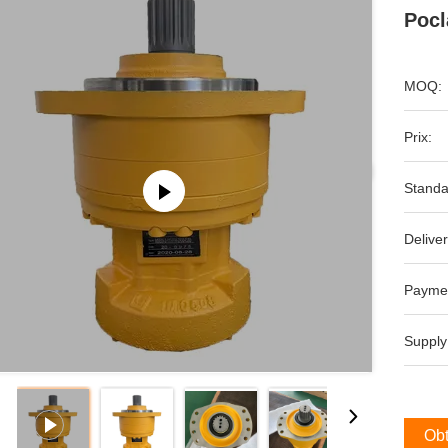
Poc
MOQ:
Prix:
Standa
Deliver
Payme
Supply
Obt