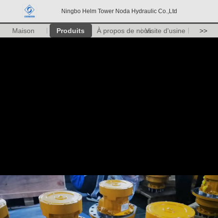
Ningbo Helm Tower Noda Hydraulic Co.,Ltd
Maison
Produits
À propos de nous
Visite d'usine
>>