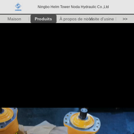
Ningbo Helm Tower Noda Hydraulic Co.,Ltd
Maison
Produits
À propos de nous
Visite d'usine
>>