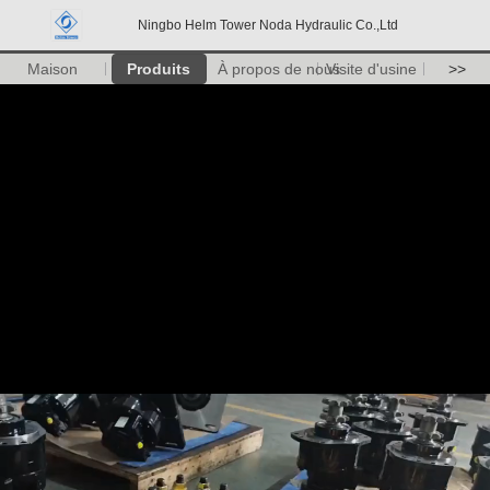
Ningbo Helm Tower Noda Hydraulic Co.,Ltd
Maison
Produits
À propos de nous
Visite d'usine
>>