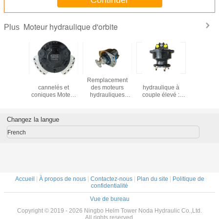
Moteur hydraulique d'orbite
Plus
à piston
Arbres de moteur
Remplacement
Moteur
Diamè
lique à
cannelés et
des moteurs
hydraulique à
hydrauliqu
 élevé
coniques Moteur
hydrauliques
couple élevé :
de mote
hydraulique à
orbitaux Rexroth
puissance moteur
série d'
couple élevé pour
SÉRIE MCR par
améliorée pour
puissance
le remplacement
des moteurs
applications
pour les t
Changez la langue
dans la SÉRIE
hydrauliques
intensives
agrico
Rexroth MCR
orbitaux de 18-22
French
KW de puissance
de sortie dans la
puissance du
moteur à huile
hydraulique
Accueil
|
À propos de nous
|
Contactez-nous
|
Plan du site
|
Politique de
confidentialité
Vue de bureau
Copyright © 2019 - 2026 Ningbo Helm Tower Noda Hydraulic Co.,Ltd.
All rights reserved.