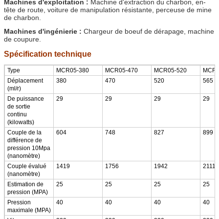
Machines d'exploitation :
Machine d'extraction du charbon, en-
tête de route, voiture de manipulation résistante, perceuse de mine
de charbon.
Machines d'ingénierie :
Chargeur de boeuf de dérapage, machine
de coupure.
Spécification technique
Type
MCR05-380
MCR05-470
MCR05-520
MCR0
Déplacement
380
470
520
565
(ml/r)
De puissance
29
29
29
29
de sortie
continu
(kilowatts)
Couple de la
604
748
827
899
différence de
pression 10Mpa
(nanomètre)
Couple évalué
1419
1756
1942
2111
(nanomètre)
Estimation de
25
25
25
25
pression (MPA)
Pression
40
40
40
40
maximale (MPA)