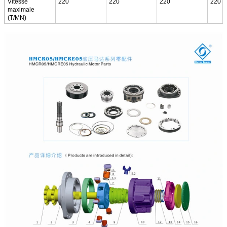
Vitesse
220
220
220
220
maximale
(T/MN)