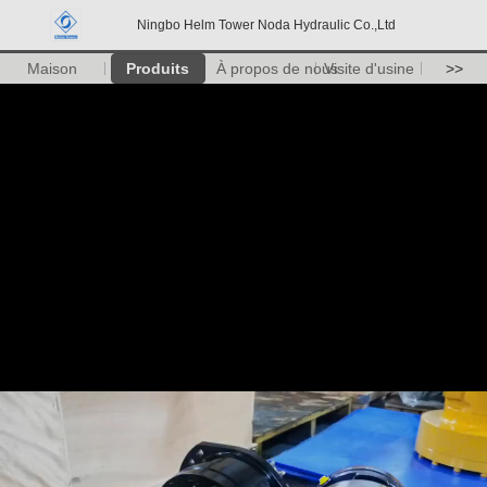
Ningbo Helm Tower Noda Hydraulic Co.,Ltd
Maison
Produits
À propos de nous
Visite d'usine
>>