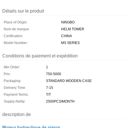
Détails sur le produit
Place of Origin:
NINGBO
Nom de marque:
HELM TOWER
Certification:
CHINA
Model Number:
MS SERIES
Conditions de paiement et expédition
Min Order:
1
Prix:
750-5000
Packaging:
STANDARD WOODEN CASE
Delivery Time:
7-15
Payment Terms:
T/T
Supply Ability:
2500PCS/MONTH
description de
Moteur hydraulique de piston