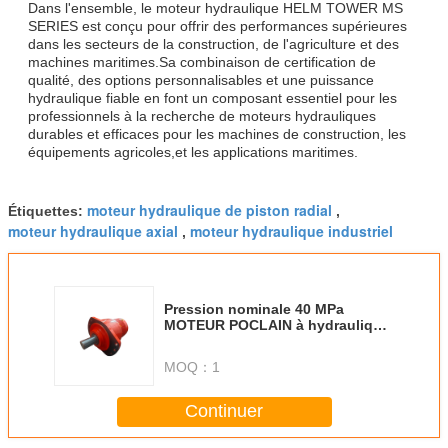
Dans l'ensemble, le moteur hydraulique HELM TOWER MS
SERIES est conçu pour offrir des performances supérieures
dans les secteurs de la construction, de l'agriculture et des
machines maritimes.Sa combinaison de certification de
qualité, des options personnalisables et une puissance
hydraulique fiable en font un composant essentiel pour les
professionnels à la recherche de moteurs hydrauliques
durables et efficaces pour les machines de construction, les
équipements agricoles,et les applications maritimes.
moteur hydraulique de piston radial
Étiquettes:
,
moteur hydraulique axial
moteur hydraulique industriel
,
Pression nominale 40 MPa
MOTEUR POCLAIN à hydraulique
à l'huile idéal pour les unités
hydrauliques et les systèmes
MOQ：
1
hydrauliques industriels
Continuer