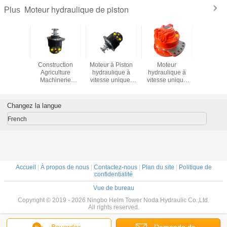
Moteur hydraulique de piston
Plus
à piston
Construction
Moteur à Piston
Moteur
Commande
lique à
Agriculture
hydraulique à
hydraulique à
hydrauli
itesse à
Machinerie
vitesse unique,
vitesse unique
CHAT SA
sion
navale Moteur à
Type de
alimenté à l'huile
T300 de 
e 40 MPa
piston Couleur
puissance d'huile
POCLAIN MS 11
de pis
e de
personnalisée
hydraulique,
Adapté aux
Changez la langue
nce de
Moteur
Construction
applications
ydraulique
hydraulique
parfaite,
industrielles et
French
n charge
Adapté aux
équipement de
aux machines
verses
applications
machines marines
lourdes
ations
lourdes
agricoles
Accueil
|
À propos de nous
|
Contactez-nous
|
Plan du site
|
Politique de
confidentialité
Vue de bureau
Copyright © 2019 - 2026 Ningbo Helm Tower Noda Hydraulic Co.,Ltd.
All rights reserved.