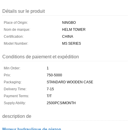
Détails sur le produit
Place of Origin:
NINGBO
Nom de marque:
HELM TOWER
Certification:
CHINA
Model Number:
MS SERIES
Conditions de paiement et expédition
Min Order:
1
Prix:
750-5000
Packaging:
STANDARD WOODEN CASE
Delivery Time:
7-15
Payment Terms:
T/T
Supply Ability:
2500PCS/MONTH
description de
Moteur hydraulique de piston