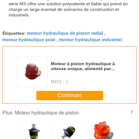
série MS offre une solution polyvalente et fiable qui prend en
charge un large éventail de scénarios de construction et
industriels.
moteur hydraulique de piston radial
Étiquettes:
,
moteur hydraulique axial
moteur hydraulique industriel
,
Moteur à piston hydraulique à
vitesse unique, alimenté par
huile hydraulique, équipement de
machines marines pour
MOQ：
1
l'agriculture et la construction
compatible
Continuer
Moteur hydraulique de piston
Plus