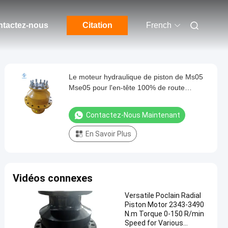
tactez-nous
Citation
French
Le moteur hydraulique de piston de Ms05
Mse05 pour l'en-tête 100% de route
remplacent Poclain
Contactez-Nous Maintenant
En Savoir Plus
Vidéos connexes
Versatile Poclain Radial
Piston Motor 2343-3490
N.m Torque 0-150 R/min
Speed for Various