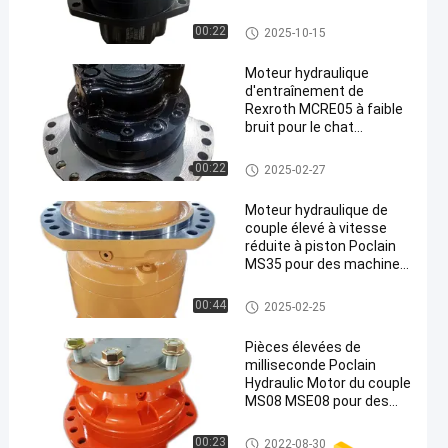
Applications
Moteur hydraulique de Poclain
00:22
2025-10-15
Moteur hydraulique
d'entraînement de
Rexroth MCRE05 à faible
bruit pour le chat
sauvage T190 T130 de
perceuse de mine de
Moteur hydraulique de Rexroth
00:22
2025-02-27
charbon
Moteur hydraulique de
couple élevé à vitesse
réduite à piston Poclain
MS35 pour des machines
d'exploitation
Moteur hydraulique de Poclain
00:44
2025-02-25
Pièces élevées de
milliseconde Poclain
Hydraulic Motor du couple
MS08 MSE08 pour des
morceaux du chat
sauvage 1 - 18
Moteur hydraulique de Poclain
00:23
2022-08-30