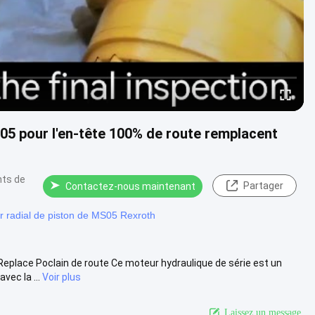
5 pour l'en-tête 100% de route remplacent
nts de
Partager
Contactez-nous maintenant
r radial de piston de MS05 Rexroth
eplace Poclain de route Ce moteur hydraulique de série est un
vec la ...
Voir plus
Laissez un message.