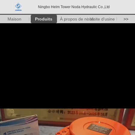
Ningbo Helm Tower Noda Hydraulic Co.,Ltd
Maison
Produits
À propos de nous
Visite d'usine
>>