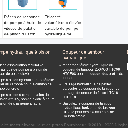
Pièces de rechange
Efficacité
de pompe à huile de
volumétrique élevée
vitesse de palette
variable de pompe
de piston d'Eaton
hydraulique de
Vickers PVQ PVQ10
palette de
PVQ13 PVQ20
rendement élevé
PVQ32 PVQ40
Paquet:
Coffret en
mpe hydraulique à piston
Coupeur de tambour
PVQ45 PVQ63 et kit
bois
hydraulique
hydrauliques de
Certification:
tion d'installation facultative
rendement élevé hydraulique du
joint
ISO9001
raulique de pompe à piston de
coupeur de tambour 250KGS HTC08
port de poids élevé
HTCE08 pour la coupure des profils de
Paquet:
Coffret en
Garantie:
1 année
tunnel
pe à piston hydraulique matérielle
bois
Nom du produit:
cier au carbone pour le camion de
Fraisage hydraulique de petites
Certification:
Pompe hydraulique
pe concrète
particules du coupeur de tambour de
ISO9001
à palettes
perçage défonceur de fossé HTC18
pe à piston à compensation de
Garantie:
1 année
HTCE18
ssion d'A10V, pompe axiale à haute
Nom du produit:
ssion de chargement radial
Basculez le coupeur de tambour
hydraulique horizontal de broyeur
Pompe hydraulique
HDC18 pour des excavatrices de
à piston
Hyundai/Volvo
alité moteur hydraulique de piston Fournisseur. © 2019 - 2025 Ningbo