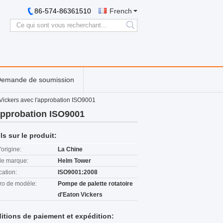
86-574-86361510
French
search
emande de soumission
 Vickers avec l'approbation ISO9001
'approbation ISO9001
ls sur le produit:
'origine:
La Chine
e marque:
Helm Tower
cation:
ISO9001:2008
o de modèle:
Pompe de palette rotatoire
d'Eaton Vickers
itions de paiement et expédition: