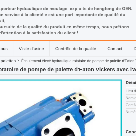
sporteur hydraulique de moulage, exploits de hengtong de GEN.
n service à la clientèle est une part importante de qualité du
it,
ursuite de la qualité du produit en même temps, nous prêtons
d'attention à la satisfaction du client !
nous
Visite d'usine
Contrôle de la qualité
Contact
D
palettes
Écoulement élevé hydraulique rotatoire de pompe de palette d'Eaton
tatoire de pompe de palette d'Eaton Vickers avec l
Détai
Lieu d
Nom d
Certifi
Numér
Cond