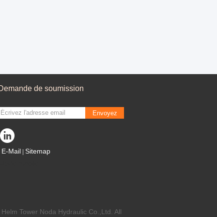
Demande de soumission
Envoyez
E-Mail
Sitemap
|
Site mobile
 Helm Tower Noda Hydraulic Co.,Ltd. All