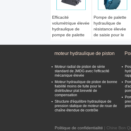
Efficacité
Pompe de palette
volumétrique élevée
hydraulique de
hydraulique de
résistance élevée
pompe de palette
de saisie pour le
de Tokimec double -
matériel de forage
matériel en métal
géologique
Paquet:
Coffret en
Paquet:
Coffret en
moteur hydraulique de piston
Po
bois
bois
Certification:
Certification:
Moteur radial de piston de série
Posi
ISO9001
ISO9001
standard de JMDG avec l'efficacité
hyd
mécanique élevée
rap
Garantie:
1 année
Garantie:
1 année
Nom du produit:
Moteur hydraulique de piston de bonne
Nom du produit:
Pom
fiabilité moins de fuite pour le
d'a
Pompe hydraulique
Pompe hydraulique
distributeur plat breveté de
pom
à palettes
à palettes
compensation
Pom
Structure d'équilibre hydraulique de
pre
pression statique de moteur de roue de
pre
chaîne étendue de contrôle
Politique de confidentialité
| Chine Bon Qu