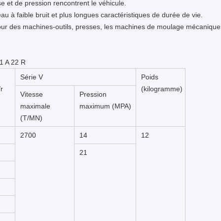
e et de pression rencontrent le véhicule.
 à faible bruit et plus longues caractéristiques de durée de vie.
 pour des machines-outils, presses, les machines de moulage mécanique s
1 A 22 R
Série V
Poids
r
(kilogramme)
Vitesse
Pression
maximale
maximum (MPA)
(T/MN)
2700
14
12
21