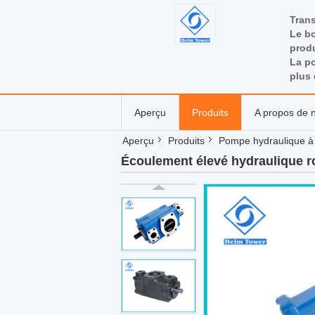
Tran
Le bo
produ
La po
plus 
Aperçu
Produits
A propos de 
Aperçu
Produits
Pompe hydraulique à 
Écoulement élevé hydraulique ro