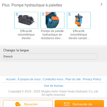
Pompe hydraulique à palettes
Plus
eur
Efficacité
Pompe de palette
Efficacité
Pomp
lique à
volumétrique
hydraulique de
volumétrique
hydrauliq
vitesse
élevée
résistance élevée
élevée variable
la série 
 machines
hydraulique de
de saisie pour le
de pompe
QP
truction
pompe de palette
matériel de forage
hydraulique de
de Tokimec
géologique
palette de
Changez la langue
double - matériel
rendement élevé
en métal
French
Accueil
|
À propos de nous
|
Contactez-nous
|
Plan du site
|
Privacy Policy
Vue de bureau
Copyright © 2019 - 2025 Ningbo Helm Tower Noda Hydraulic Co.,Ltd.
All rights reserved.
Bavarder
Demande de