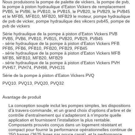
Nous produisons la pompe de palette de vickers, la pompe de pvb,
la pompe à piston hydraulique d'Eaton Vickers de remplacement
PVB5, le PVB6, le PVB10, le PVB15, le PVB20, le PVB29, le PVB45
et le MFB5, MFB10, MFB20, MFB29 le moteur, pompe hydraulique
de pvb de vicker, pompe hydraulique des vikcers pvb45, pompe de
pvb de vickers
Série hydraulique de la pompe à piston d'Eaton Vickers PVB
PVB5, PVB6, PVB10, PVB15, PVB20, PVB29, PVB45
- série hydraulique de la pompe à piston d'Eaton Vickers PFB
PFB5, PFB6, PFB10, PFB20, PFB29, PFB45
- série hydraulique de la pompe à piston d'Eaton Vickers MFB
MFB5, MFB10, MFB20, MFB29
- série hydraulique de la pompe à piston d'Eaton Vickers PVH
PVH57, PVH74, PVH98, PVH131
Série de la pompe à piston d'Eaton Vickers PVQ
PVQ10. PVQ13, PVQ20, PVQ32
Avantage de produit
La conception souple inclut les pompes simples, les dispositions
d'à travers-commande, et un grand choix d'options d'arbre et de
contrôle d'entraînement qui s'adapteront à n'importe quelle
application et fournissent l'installation la plus rentable.
Composants prouvés conçus dans un logement résistant et
compact pour fournir la performance opérationnelles continue de
250 barres (3625 livres par pouce carré), et la performance