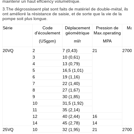
maintenir un haut effciency volumétrique.
3.The dégrossissent plat sont faits de matériel de double-métal, ils
ont amélioré la résistance de saisie, et de sorte que la vie de la
pompe soit plus longue.
Série
Code
Déplacement
Pression de
Max
d'écoulement
géométrique
Max.operating
(USgpm)
ml/r
MPA
20VQ
2
7 (0,43)
21
2700
3
10 (0,61)
4
13 (0,79)
5
16,5 (1,01)
6
19 (1,16)
7
22 (1,40)
8
27 (1,67)
9
30 (1,85)
10
31,5 (1,92)
11
35 (2,14)
12
40 (2,44)
16
14
45 (2,78)
14
25VQ
10
32 (1,95)
21
2700