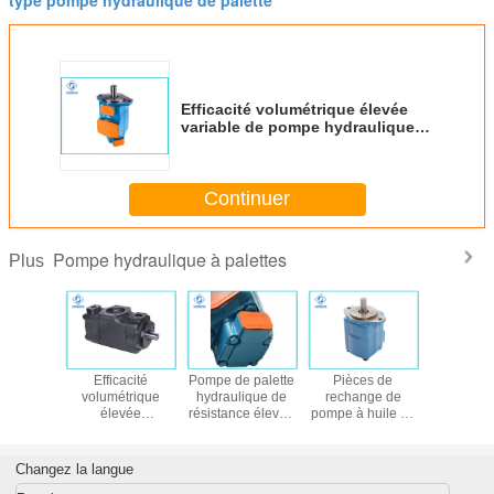
Efficacité volumétrique élevée
variable de pompe hydraulique
de palette de rendement élevé
Continuer
Pompe hydraulique à palettes
Plus
eur
Efficacité
Pompe de palette
Pièces de
Pomp
lique à
volumétrique
hydraulique de
rechange de
hydrauliq
vitesse
élevée
résistance élevée
pompe à huile de
la série 
 machines
hydraulique de
de saisie pour le
vitesse de palette
QP
truction
pompe de palette
matériel de forage
de piston d'Eaton
de Tokimec
géologique
Vickers PVQ
Changez la langue
double - matériel
PVQ10 PVQ13