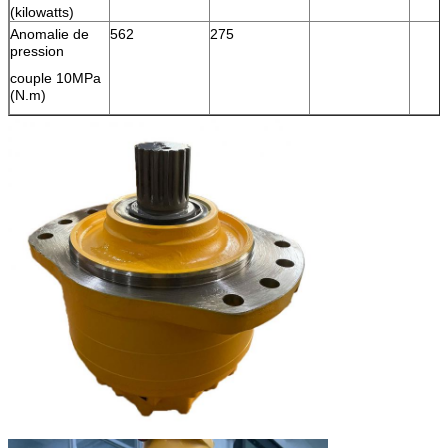
(kilowatts)
Anomalie de
562
275
pression
couple 10MPa
(N.m)
Couple évalué
1405
(N.m)
Pression
25
évaluée (MPA)
Pression
40
maximum
(MPA)
Vitesse
90
nominale
(r/min)
Gamme de
0-200
vitesse (r/min)