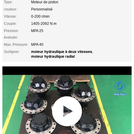
Type:
Moteur de piston
couleur:
Personnalisé
Vitesse:
0-200 r/min
Couple:
1405-2092 N.m
Pression
MPA 25
évaluée:
Max. Pressure:
MPA 40
moteur hydraulique à deux vitesses
Surligner:
,
moteur hydraulique radial