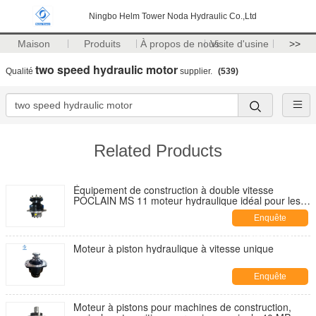
Ningbo Helm Tower Noda Hydraulic Co.,Ltd
Maison
Produits
À propos de nous
Visite d'usine
>>
two speed hydraulic motor
Qualité
supplier.
(539)
Related Products
Équipement de construction à double vitesse
POCLAIN MS 11 moteur hydraulique idéal pour les
applications agricoles et de machines maritimes
Enquête
maintenant
Moteur à piston hydraulique à vitesse unique
Enquête
maintenant
Moteur à pistons pour machines de construction,