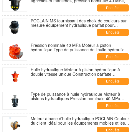
agricoles et maritimes, pression nominale 40 MPa,
moteur hydraulique adapté à diverses machines
Enquête
maintenant
POCLAIN MS fournissant des choix de couleurs sur
mesure équipement hydraulique parfait pour
diverses industries
Enquête
maintenant
Pression nominale 40 MPa Moteur à piston
hydraulique Type de puissance de l'huile hydraulique
Configurations à vitesse unique et double offertes
Enquête
maintenant
Huile hydraulique Moteur à piston hydraulique à
double vitesse unique Construction parfaite
Agriculture Machinerie marine Compatibilité
Enquête
maintenant
Type de puissance à huile hydraulique Moteur à
pistons hydrauliques Pression nominale 40 MPa
Couleur Demande du client Idéal pour les engins
Enquête
lourds
maintenant
Moteur à base d'huile hydraulique POCLAIN Couleur
du client Idéal pour les équipements mobiles et les
machines de construction Robuste et de conception
Enquête