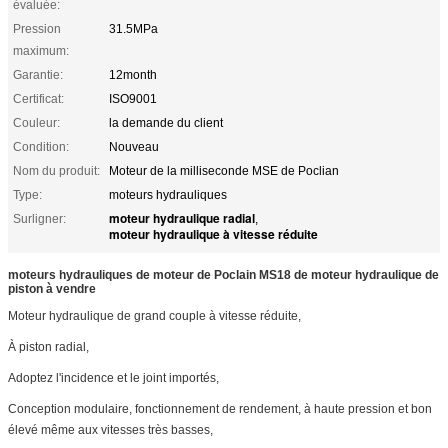
évaluée:
Pression
31.5MPa
maximum:
Garantie:
12month
Certificat:
ISO9001
Couleur:
la demande du client
Condition:
Nouveau
Nom du produit:
Moteur de la milliseconde MSE de Poclian
Type:
moteurs hydrauliques
moteur hydraulique radial
Surligner:
,
moteur hydraulique à vitesse réduite
moteurs hydrauliques de moteur de Poclain MS18 de moteur hydraulique de
piston à vendre
Moteur hydraulique de grand couple à vitesse réduite,
À piston radial,
Adoptez l'incidence et le joint importés,
Conception modulaire, fonctionnement de rendement, à haute pression et bon
élevé même aux vitesses très basses,