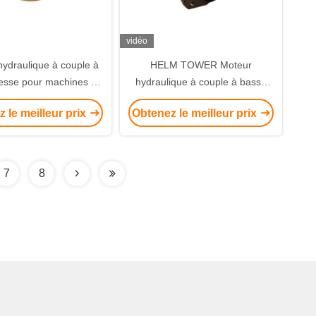
vidéo
ydraulique à couple à
HELM TOWER Moteur
tesse pour machines de
hydraulique à couple à basse
construction
vitesse pour la construction
 le meilleur prix
Obtenez le meilleur prix
7
8