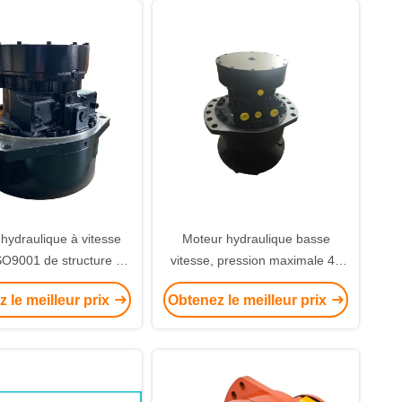
hydraulique à vitesse
Moteur hydraulique basse
ISO9001 de structure de
vitesse, pression maximale 45
iston de Poclain
MPa, fournissant un couple et
 le meilleur prix
Obtenez le meilleur prix
une résistance à la pression
pour les équipements
hydrauliques lourds.