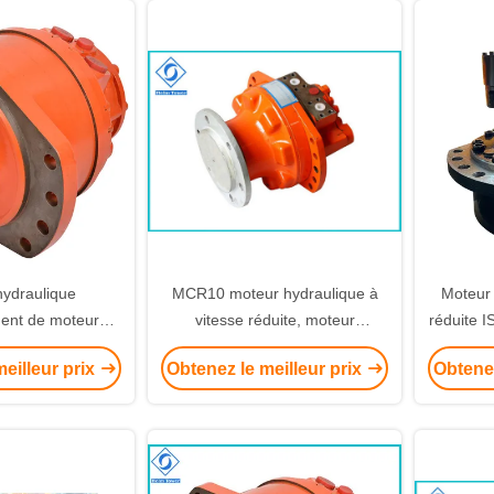
hydraulique
MCR10 moteur hydraulique à
Moteur 
ment de moteur
vitesse réduite, moteur
réduite 
 vitesse réduite
hydraulique radial d'économie
p
eilleur prix
Obtenez le meilleur prix
Obtenez
 pression 25Mpa
de l'espace
clain MS05