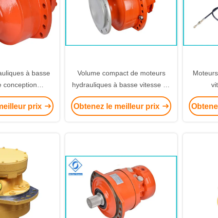
auliques à basse
Volume compact de moteurs
Moteurs
e conception
hydrauliques à basse vitesse de
vi
t fonctionnement
Poclain MS25 et installation
noire/r
eilleur prix
Obtenez le meilleur prix
Obtenez
de couple bon
facile
hy