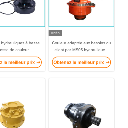
vidéo
 hydrauliques à basse
Couleur adaptée aux besoins du
tesse de couleur
client par MS05 hydraulique à
endement élevé moteur
basse vitesse de moteurs pour
 le meilleur prix
Obtenez le meilleur prix
draulique radial
le chargeur de boeuf de
dérapage