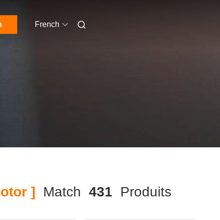
n
French
tor ]
Match
431
Produits