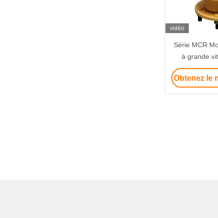
vidéo
Série MCR Mot
à grande vi
maximale
Obtenez le m
Compatib
composants 
hydrauliq