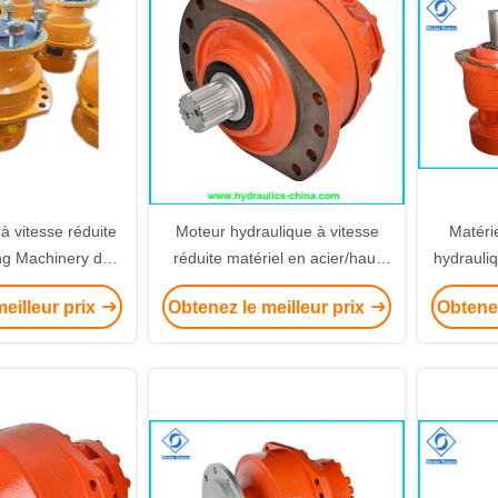
à vitesse réduite
Moteur hydraulique à vitesse
Matéri
ng Machinery du
réduite matériel en acier/haut
hydrauliq
uple élevé 100 -
moteur de couple à basse
machines
eilleur prix
Obtenez le meilleur prix
Obtenez
200
vitesse
la machi