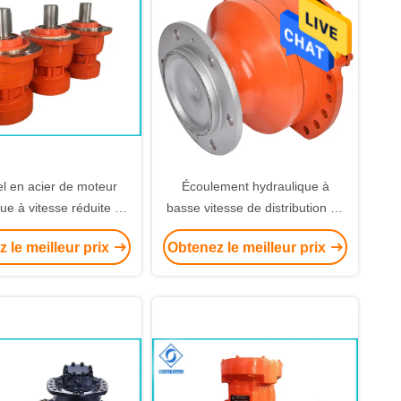
el en acier de moteur
Écoulement hydraulique à
ue à vitesse réduite de
basse vitesse de distribution de
 de construction pour
disque de moteurs de machines
 le meilleur prix
Obtenez le meilleur prix
ne d'abattage de forêt
de construction pour Poclain
MS08