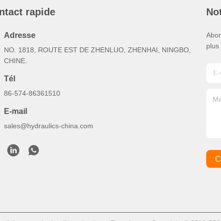
ntact rapide
Not
Adresse
Abon
plus
NO. 1818, ROUTE EST DE ZHENLUO, ZHENHAI, NINGBO,
CHINE.
Tél
86-574-86361510
E-mail
sales@hydraulics-china.com
C