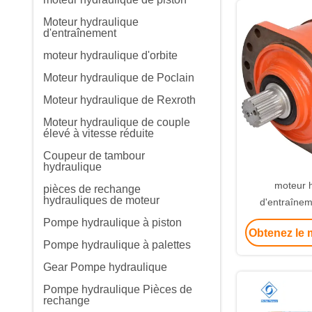
Moteur hydraulique
d'entraînement
moteur hydraulique d'orbite
Moteur hydraulique de Poclain
Moteur hydraulique de Rexroth
Moteur hydraulique de couple
élevé à vitesse réduite
Coupeur de tambour
hydraulique
moteur 
pièces de rechange
hydrauliques de moteur
d'entraîne
hydraulique à
Pompe hydraulique à piston
Obtenez le m
évalué de la
Pompe hydraulique à palettes
pour Po
Gear Pompe hydraulique
Pompe hydraulique Pièces de
rechange