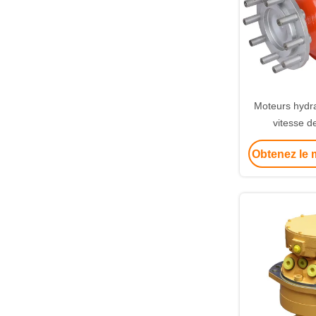
Moteurs hydr
vitesse d
modulaire/hau
Obtenez le m
de moteur 