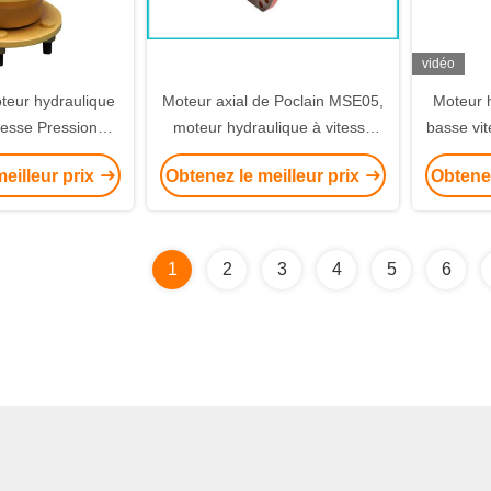
vidéo
eur hydraulique
Moteur axial de Poclain MSE05,
Moteur h
tesse Pression
moteur hydraulique à vitesse
basse vi
 de 45 MPa
réduite de 0-190 R/Min
eilleur prix
Obtenez le meilleur prix
Obtenez
le avec les
et accessoires
ues standard
1
2
3
4
5
6