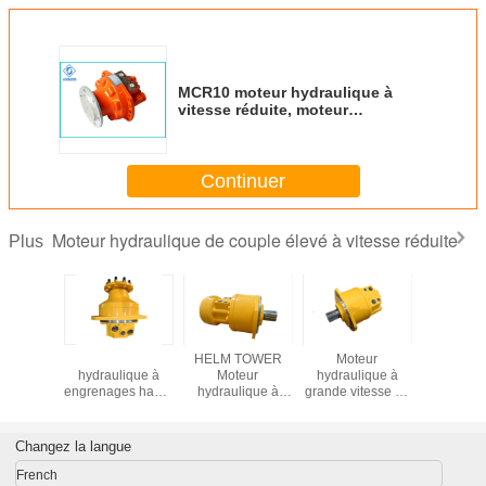
MCR10 moteur hydraulique à
vitesse réduite, moteur
hydraulique radial d'économie de
l'espace
Continuer
Moteur hydraulique de couple élevé à vitesse réduite
Plus
eur
Moteur
HELM TOWER
Moteur
Mote
ique de
hydraulique à
Moteur
hydraulique à
hydrauli
e Poclain
engrenages haute
hydraulique à
grande vitesse de
Poclain
11
pression avec
basse vitesse et à
30 à 570 kg pour
MSE
garantie de 12
couple élevé pour
des performances
mois
machines de
industrielles
Changez la langue
construction
lourdes
French