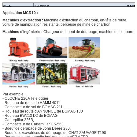
Code
HMCR10
HMCR
Application MCR10 :
Groupe de
0
1
2
0
déplacement
Machines d'extraction :
Machine d'extraction du charbon, en-tête de route,
voiture de manipulation résistante, perceuse de mine de charbon
Déplacement
780
860
940
1120
(ml/r)
Machines d'ingénierie :
Chargeur de boeuf de dérapage, machine de coupure
Couple théorique
1240
1367
1494
1780
à 10Mpa (N.m)
Vitesse nominale
125
100
100
100
(r/min)
Pression évaluée
25
25
25
25
(MPA)
Couple évalué
2560
2820
3090
3680
(N.M)
Max.pressure
31,5
31,5
31,5
31,5
(MPA)
Max.torque (N.m)
3160
3480
3810
4540
Par exemple :
- CLOCHE 220A Telelogger
Gamme de
0-215
0-195
0-180
0-150
- Rouleau de route de HAMM 4011
vitesse (r/min)
- Compacteur de sol de BOMAG 211
Max.power
44
44
44
50
- Rouleau de route d'ANNONCE de BOMAG 130
(kilowatts)
- Rouleau BW213 D2 de BOMAG
- Carterpillar 226B,
- Compacteur de Carterpillar CS-563
- Boeuf de dérapage de John Deere 280,
- Boeuf et excavatrices de dérapage du CHAT SAUVAGE T190