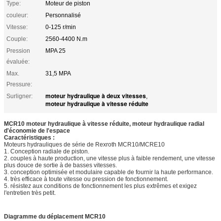
Type:
Moteur de piston
couleur:
Personnalisé
Vitesse:
0-125 r/min
Couple:
2560-4400 N.m
Pression
MPA 25
évaluée:
Max.
31,5 MPA
Pressure:
moteur hydraulique à deux vitesses
Surligner:
,
moteur hydraulique à vitesse réduite
MCR10 moteur hydraulique à vitesse réduite, moteur hydraulique radial
d'économie de l'espace
Caractéristiques :
Moteurs hydrauliques de série de Rexroth MCR10/MCRE10
1. Conception radiale de piston.
2. couples à haute production, une vitesse plus à faible rendement, une vitesse
plus douce de sortie à de basses vitesses.
3. conception optimisée et modulaire capable de fournir la haute performance.
4. très efficace à toute vitesse ou pression de fonctionnement.
5. résistez aux conditions de fonctionnement les plus extrêmes et exigez
l'entretien très petit.
Diagramme du déplacement MCR10