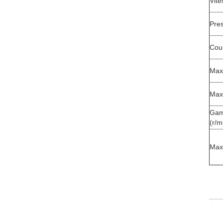
Vite
Pre
Cou
Max
Max
Gam
(r/m
Max.