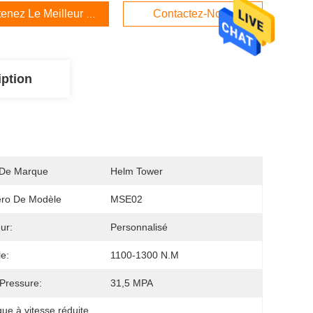
enez Le Meilleur Prix
Contactez-Nous
iption
De Marque
Helm Tower
ro De Modèle
MSE02
ur:
Personnalisé
e:
1100-1300 N.m
Pressure:
31,5 MPA
ue à vitesse réduite