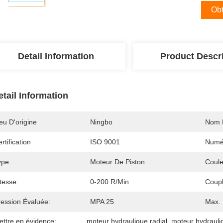
Obt
Detail Information
Product Descr
etail Information
eu D'origine
Ningbo
Nom 
rtification
ISO 9001
Numé
ype:
Moteur De Piston
Coule
tesse:
0-200 R/min
Coupl
ression Évaluée:
MPA 25
Max. 
ettre en évidence:
moteur hydraulique radial
, 
moteur hydrauliq