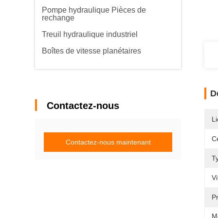
Pompe hydraulique Pièces de
rechange
Treuil hydraulique industriel
Boîtes de vitesse planétaires
D
Contactez-nous
Li
Ce
Contactez-nous maintenant
T
Vi
P
M