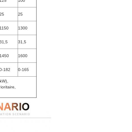
125
100
25
25
1150
1300
31,5
31,5
1450
1600
0-182
0-165
kW),
oritaire,