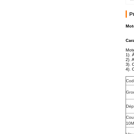
P
Mote
Cara
Mote
1). 
2). 
3). 
4). 
Cod
Gro
Dép
Coup
10M