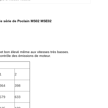
 de série de Poclain MS02 MSE02
 et bon élevé même aux vitesses très basses.
 contrôle des émissions de moteur.
1
2
364
398
579
633