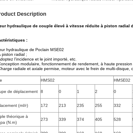
roduct Description
ur hydraulique de couple élevé à vitesse réduite à piston radial
ctéristiques :
ur hydraulique de Poclain MSE02
À piston radial ;
Adoptez l'incidence et le joint importé, etc.
Conception modulaire, fonctionnement de rendement, à haute pression
Charge radiale et axiale permise, moteur avec le frein de multi-disque,
e
HMS02
HMSE02
upe de déplacement
8
0
1
2
0
lacement (ml/r)
172
213
235
255
332
le théorique à
273
339
374
405
528
pa (N.m)