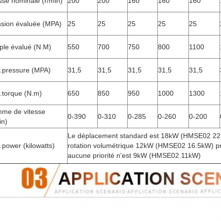
sse nominale (r/min)
200
200
160
160
160
ssion évaluée (MPA)
25
25
25
25
25
ple évalué (N.M)
550
700
750
800
1100
.pressure (MPA)
31,5
31,5
31,5
31,5
31,5
.torque (N.m)
650
850
950
1000
1300
me de vitesse
0-390
0-310
0-285
0-260
0-200
in)
Le déplacement standard est 18kW (HMSE02 22
power (kilowatts)
rotation volumétrique 12kW (HMSE02 16.5kW) pri
aucune priorité n'est 9kW (HMSE02 11kW)