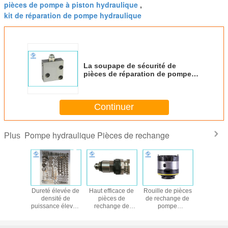
pièces de pompe à piston hydraulique
,
kit de réparation de pompe hydraulique
La soupape de sécurité de
pièces de réparation de pompe
hydraulique de puissance élevée,
pompe à piston hydraulique
partie
Continuer
Pompe hydraulique Pièces de rechange
Plus
es de
Dureté élevée de
Haut efficace de
Rouille de pièces
Pièces
nge de
densité de
pièces de
de rechange de
recha
mpe
puissance élevée
rechange de
pompe
hydraul
ulique
de kit de
finition de pompe
hydraulique de
durable
a Bosch
réparation de
hydraulique avec
Vickers Eaton anti
pompe à p