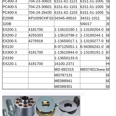
PC400-3
704-23-30601
6151-61-1121
6151-51-1005
S6D1
PC400-5
704-23-30601
6151-61-1101
6151-51-1005
S6D1
PC400-6
704-24-26430
6151-62-1103
6151-51-1005
SA6D
E200B
KP1009CHFSS
34345-00010
34311-1011
S6K
320B
5I6017
3066
EX200-1
4181700
1-13610190-1
1-13100204-0
6BD1
EX200-2
4255303
1-13610798-2
1-13100244-1
6BD1
EX200-5
4276918
1-13650017-1
1-13100277-0
6BG1
EX120
8-97125051-1
8-94366241-0
4BD1
EX300-3
4181700
1-13610944-0
1-13100191-2
6SD1
ZX330
1-13650133-0
6HK1
EX220-1
4181700
16100-2371
HO6
MD-882315
ME074013new
6D14
MD787131
6D15
ME088941
6D31
ME088301
6D31