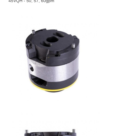
45VQH - 50, 57, 60gpm