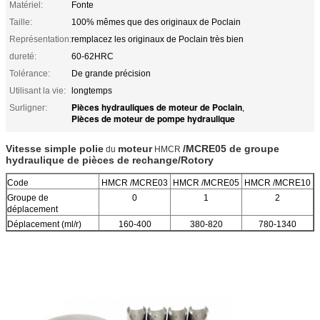
Matériel:
Fonte
Taille:
100% mêmes que des originaux de Poclain
Représentation:
remplacez les originaux de Poclain très bien
dureté:
60-62HRC
Tolérance:
De grande précision
Utilisant la vie:
longtemps
Pièces hydrauliques de moteur de Poclain
Surligner:
,
Pièces de moteur de pompe hydraulique
Vitesse simple polie
moteur
/MCRE05 de groupe
du
HMCR
hydraulique de pièces de rechange/Rotory
Code
HMCR /MCRE03
HMCR /MCRE05
HMCR /MCRE10
Groupe de
0
1
2
déplacement
Déplacement (ml/r)
160-400
380-820
780-1340