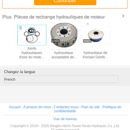
Continuer
Pièces de rechange hydrauliques de moteur
Plus
ces
Joints
Groupe rotatoire
Le moteur
Mote
iques du
hydrauliques
hydraulique
hydraulique de
MS18/M
MS02 de
d'axe du moteur
acceptable des
Poclain Danfoss
hydrauli
lain
MCR05 de taille
pièces de
partie l'Assemblée
Pocla
adaptés aux
rechange MS05
rotatoire du
besoins du client
de moteur
groupe MS11
Changez la langue
par biens pour
d'OEM/ODM
pour le redresseur
l'excavatrice de
Poclain
radial de rotor de
French
rouleau
piston
Accueil
|
À propos de nous
|
Contactez-nous
|
Plan du site
|
Politique de
confidentialité
Vue de bureau
Copyright © 2019 - 2026 Ningbo Helm Tower Noda Hydraulic Co.,Ltd.
All rights reserved.