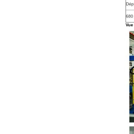
Dép
680 
Vue 