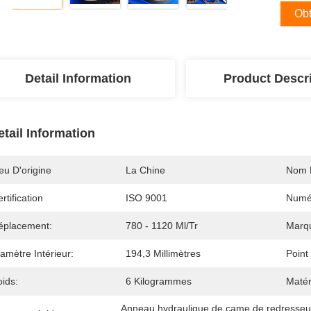
Obt
Detail Information
Product Descr
etail Information
eu D'origine
La Chine
Nom 
rtification
ISO 9001
Numé
éplacement:
780 - 1120 Ml/tr
Marq
amètre Intérieur:
194,3 Millimètres
Point 
ids:
6 Kilogrammes
Matér
Anneau hydraulique de came de redresseu