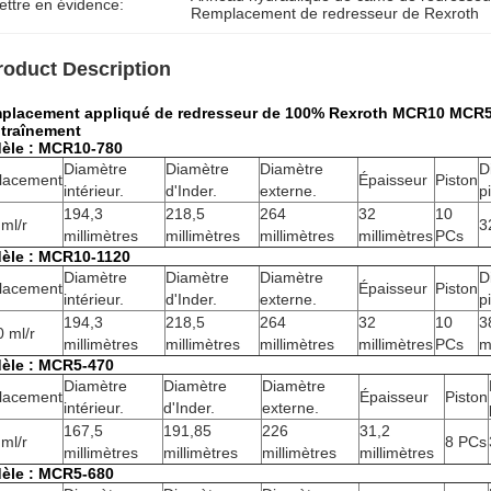
ettre en évidence:
Remplacement de redresseur de Rexroth
roduct Description
placement appliqué de redresseur de 100% Rexroth MCR10 MCR5 
ntraînement
èle : MCR10-780
Diamètre
Diamètre
Diamètre
D
lacement
Épaisseur
Piston
intérieur.
d'Inder.
externe.
p
194,3
218,5
264
32
10
ml/r
3
millimètres
millimètres
millimètres
millimètres
PCs
èle : MCR10-1120
Diamètre
Diamètre
Diamètre
D
lacement
Épaisseur
Piston
intérieur.
d'Inder.
externe.
p
194,3
218,5
264
32
10
3
 ml/r
millimètres
millimètres
millimètres
millimètres
PCs
m
èle : MCR5-470
Diamètre
Diamètre
Diamètre
lacement
Épaisseur
Piston
intérieur.
d'Inder.
externe.
167,5
191,85
226
31,2
ml/r
8 PCs
millimètres
millimètres
millimètres
millimètres
èle : MCR5-680