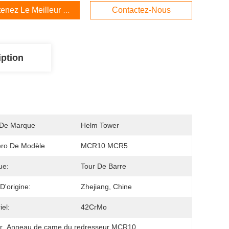
enez Le Meilleur Prix
Contactez-Nous
iption
De Marque
Helm Tower
ro De Modèle
MCR10 MCR5
ue:
Tour De Barre
D'origine:
Zhejiang, Chine
iel:
42CrMo
r
, 
Anneau de came du redresseur MCR10
, 