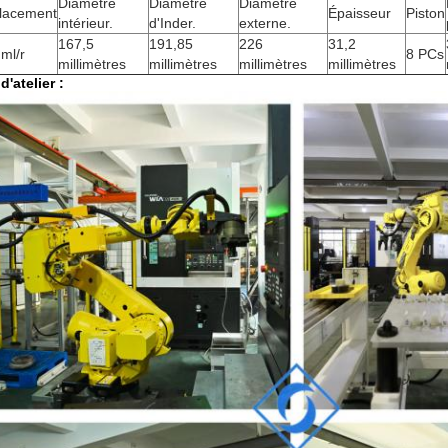
Diamètre
Diamètre
Diamètre
lacement
Épaisseur
Piston
intérieur.
d'Inder.
externe.
167,5
191,85
226
31,2
ml/r
8 PCs
millimètres
millimètres
millimètres
millimètres
d'atelier :