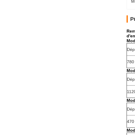
M
P
Rem
d'e
Mod
Dép
780 
Mod
Dép
1120
Mod
Dép
470 
Mod