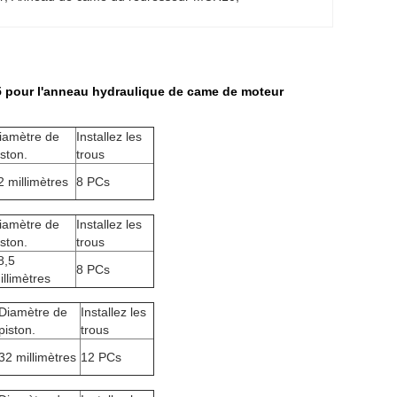
pour l'anneau hydraulique de came de moteur
iamètre de
Installez les
iston.
trous
2 millimètres
8 PCs
iamètre de
Installez les
iston.
trous
8,5
8 PCs
illimètres
Diamètre de
Installez les
piston.
trous
32 millimètres
12 PCs