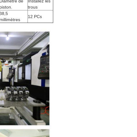
Diamètre de
Installez les
piston.
trous
38,5
12 PCs
millimètres