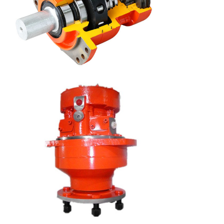
Vitesse
70
70
nominale
(r/min)
Gamme de
0-170
0-170
vitesse (r/min)