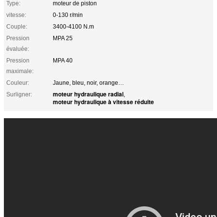
Type:
moteur de piston
vitesse:
0-130 r/min
Couple:
3400-4100 N.m
Pression
MPA 25
évaluée:
Pression
MPA 40
maximale:
Couleur:
Jaune, bleu, noir, orange…
moteur hydraulique radial
Surligner:
,
moteur hydraulique à vitesse réduite