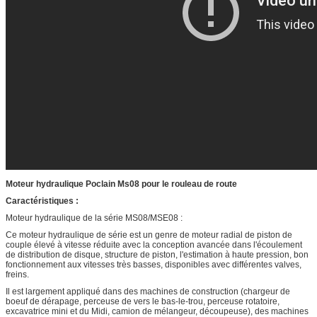
Moteur hydraulique Poclain Ms08 pour le rouleau de route
Caractéristiques :
Moteur hydraulique de la série MS08/MSE08 :
Ce moteur hydraulique de série est un genre de moteur radial de piston de
couple élevé à vitesse réduite avec la conception avancée dans l'écoulement
de distribution de disque, structure de piston, l'estimation à haute pression, bon
fonctionnement aux vitesses très basses, disponibles avec différentes valves,
freins.
Il est largement appliqué dans des machines de construction (chargeur de
boeuf de dérapage, perceuse de vers le bas-le-trou, perceuse rotatoire,
excavatrice mini et du Midi, camion de mélangeur, découpeuse), des machines