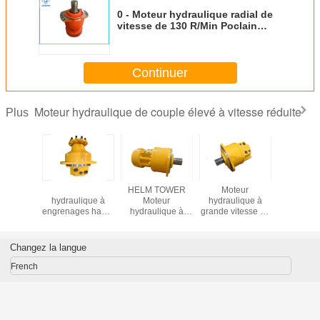
0 - Moteur hydraulique radial de
vitesse de 130 R/Min Poclain
Ms08 pour le rouleau de route
Continuer
Moteur hydraulique de couple élevé à vitesse réduite
Plus
eur
Moteur
HELM TOWER
Moteur
Mote
ique de
hydraulique à
Moteur
hydraulique à
hydrauli
e Poclain
engrenages haute
hydraulique à
grande vitesse de
Poclain
11
pression avec
basse vitesse et à
30 à 570 kg pour
MSE
garantie de 12
couple élevé pour
des performances
mois
machines de
industrielles
Changez la langue
construction
lourdes
French