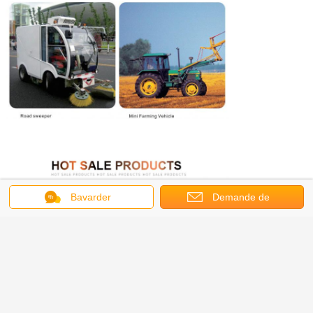
Bavarder
Demande de
soumission