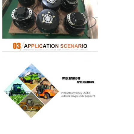
Max.power
Le déplacement standard est 18kW (HMSE02 22kW),
(kilowatts)
rotation volumétrique 12kW (HMSE02 16.5kW) prioritaire,
aucune priorité n'est 9kW (HMSE02 11kW)