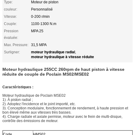
Type:
Moteur de piston
couleur:
Personnalisé
Vitesse:
0-200 r/min
Couple:
1100-1300 N.m
Pression
MPA 25
évaluée:
Max. Pressure:
31,5 MPA
moteur hydraulique radial
Surligner:
,
moteur hydraulique à vitesse réduite
Moteur hydraulique 255CC 260rpm de haut piston à vitesse
réduite de couple de Poclain MS02/MSE02
Caractéristiques :
Moteur hydraulique de Poclain MSE02
1). À piston radial ;
2). Adoptez l'incidence et le joint importé, etc.
3). Conception modulaire, fonctionnement de rendement, à haute pression et
bon élevé même aux vitesses très basses.
4). Charge radiale et axiale permise, moteur avec le frein de multi-disque,
contrôle des émissions de moteur.
Code
HMS02