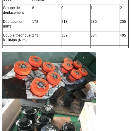
Groupe de
8
0
1
2
déplacement
Déplacement
172
213
235
255
(ml/r)
Couple théorique
273
339
374
405
à 10Mpa (N.m)
Vitesse nominale
200
200
160
160
(r/min)
Pression évaluée
25
25
25
25
(MPA)
Couple évalué
550
700
750
800
(N.M)
Max.pressure
31,5
31,5
31,5
31,5
(MPA)
Max.torque (N.m)
650
850
950
1000
Gamme de
0-390
0-310
0-285
0-260
vitesse (r/min)