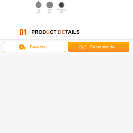
Bavarder
Demande de
soumission