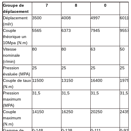
Groupe de
7
8
0
déplacement
Déplacement
3500
4008
4997
6011
(ml/r)
Couple
5565
6373
7945
9557
théorique un
10Mpa (N.m)
Vitesse
80
80
63
50
nominale
(r/min)
Pression
25
25
25
25
évaluée (MPA)
Couple de taux
11500
13150
16400
1975
(N.m)
Pression
31,5
31,5
31,5
31,5
maximum
(MPA)
Couple
14150
16250
20250
2435
maximum
(N.m)
Gamme de
0-148
0-138
0-111
0-92