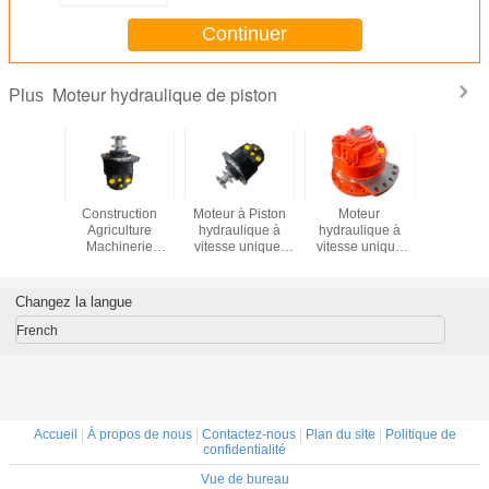
applications
Continuer
Moteur hydraulique de piston
Plus
à piston
Construction
Moteur à Piston
Moteur
Commande
lique à
Agriculture
hydraulique à
hydraulique à
hydrauli
itesse à
Machinerie
vitesse unique,
vitesse unique
CHAT SA
sion
navale Moteur à
Type de
alimenté à l'huile
T300 de 
e 40 MPa
piston Couleur
puissance d'huile
POCLAIN MS 11
de pis
e de
personnalisée
hydraulique,
Adapté aux
Changez la langue
nce de
Moteur
Construction
applications
ydraulique
hydraulique
parfaite,
industrielles et
French
n charge
Adapté aux
équipement de
aux machines
verses
applications
machines marines
lourdes
ations
lourdes
agricoles
Accueil
|
À propos de nous
|
Contactez-nous
|
Plan du site
|
Politique de
confidentialité
Vue de bureau