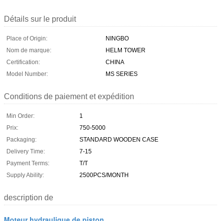
Détails sur le produit
Place of Origin:
NINGBO
Nom de marque:
HELM TOWER
Certification:
CHINA
Model Number:
MS SERIES
Conditions de paiement et expédition
Min Order:
1
Prix:
750-5000
Packaging:
STANDARD WOODEN CASE
Delivery Time:
7-15
Payment Terms:
T/T
Supply Ability:
2500PCS/MONTH
description de
Moteur hydraulique de piston