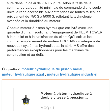
sûre dans un délai de 7 à 15 jours, selon la taille de la
commande.La quantité minimale de commande d'une seule
unité le rend accessible aux entreprises de toutes taillesLes
prix varient de 750 $ à 5000 $, reflétant la technologie
avancée et la durabilité du moteur.
Chaque moteur à piston hydraulique est livré avec une
garantie d'un an, soulignant l'engagement de HELM TOWER
à la qualité et à la satisfaction du client.Qu'il soit utilisé
comme remplacement du moteur POCLAIN ou intégré à de
nouveaux systèmes hydrauliques, la série MS offre des
performances exceptionnelles pour les machines de
construction et au-delà.
moteur hydraulique de piston radial
Étiquettes:
,
moteur hydraulique axial
moteur hydraulique industriel
,
Moteur à piston hydraulique à
double vitesse à pression
nominale 40 MPa Type de
puissance de l'huile hydraulique
MOQ：
1
Prise en charge de diverses