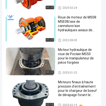
boeuf de dérapage
moteur hydraulique de piston
00:20
2025-02-24
Roue de moteur de MS08
MSE08/axe de
cannelure/axe
hydrauliques axiaux de
clé
moteur hydraulique de piston
00:23
2022-08-30
Moteur hydraulique de
roue de Poclain MS50
pour le manipulateur de
pièce forgéee
moteur hydraulique de piston
00:22
2025-01-23
Moteurs finaux à haute
pression d'entraînement
pour le chargeur de boeuf
de dérapage forant le
moteur hydraulique
Rexroth MCR10
moteur hydraulique de piston
00:10
2025-02-19