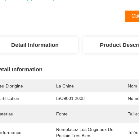
Obt
Detail Information
Product Descr
etail Information
eu D'origine
La Chine
Nom 
rtification
ISO9001:2008
Numé
atériau:
Fonte
Taille:
Remplacez Les Originaux De 
erformance:
Tolér
Poclain Très Bien