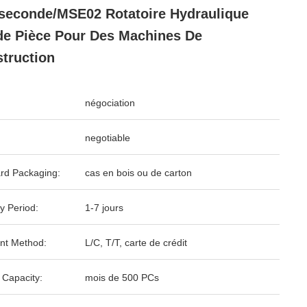
iseconde/MSE02 Rotatoire Hydraulique
de Pièce Pour Des Machines De
truction
négociation
negotiable
rd Packaging:
cas en bois ou de carton
y Period:
1-7 jours
nt Method:
L/C, T/T, carte de crédit
 Capacity:
mois de 500 PCs