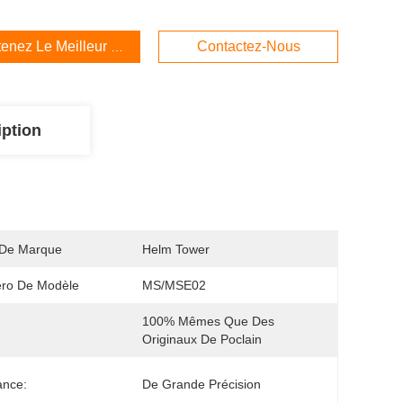
enez Le Meilleur Prix
Contactez-Nous
iption
De Marque
Helm Tower
ro De Modèle
MS/MSE02
100% Mêmes Que Des 
Originaux De Poclain
ance:
De Grande Précision