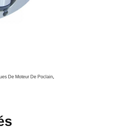
ues De Moteur De Poclain
,
és