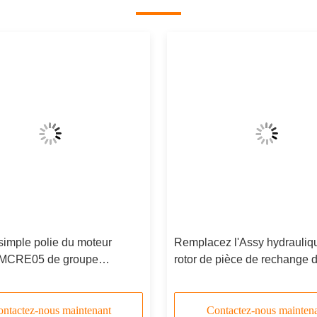
simple polie du moteur
Remplacez l'Assy hydrauliq
MCRE05 de groupe
rotor de pièce de rechange 
que de pièces de
moteur de Rexroth HMCR 
e/Rotory
groupe de Rotory
ntactez-nous maintenant
Contactez-nous mainten