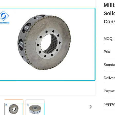
Mill
Soli
Cons
MOQ:
Prix:
Standa
Deliver
Payme
Supply