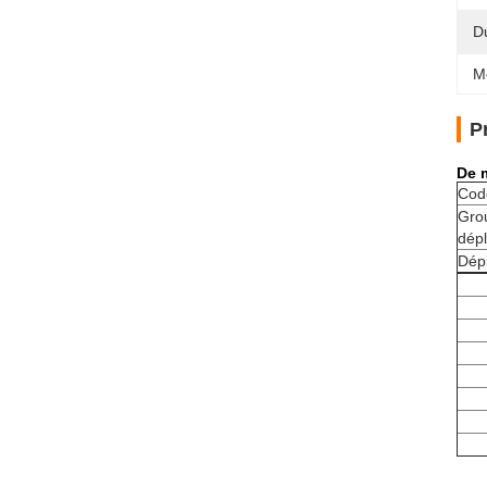
D
M
P
De 
Cod
Gro
dép
Dép