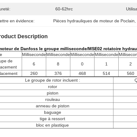
ureté:
60-62hrc
Utilis
ettre en évidence:
Pièces hydrauliques de moteur de Poclain
,
roduct Description
moteur de Danfoss le groupe milliseconde/MSE02 rotatoire hydrau
e
Milliseconde
Milliseconde
Milliseconde
Milliseconde
Milliseco
upe de
6
8
0
1
2
lacement
lacement
260
376
468
514
560
Le groupe de rotor incluent :
Q
rotor
piston
rouleau
anneau de piston
baguage
tige à ressort
bloc en plastique