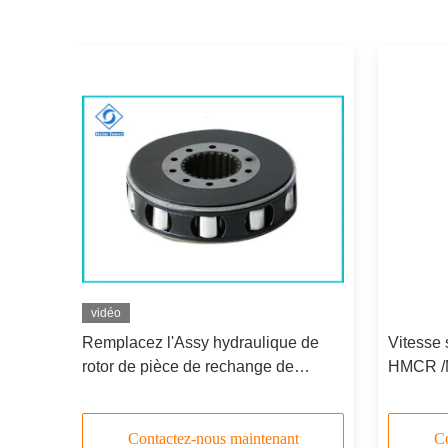
vidéo
de
Remplacez l'Assy hydraulique de
Vitesse 
rotor de pièce de rechange de
HMCR /
E 05,
Rexroth HMCR/moteur de MCRE 03,
hydrauli
groupe de Rotory
rechang
Contactez-nous maintenant
Co