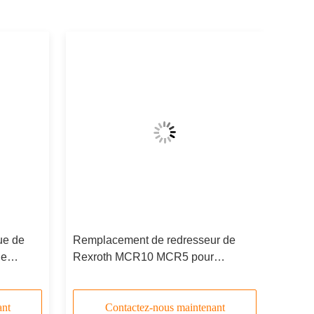
ue de
Remplacement de redresseur de
de
Rexroth MCR10 MCR5 pour
MCRE 05,
l'anneau hydraulique de came de
moteur d'entraînement
ant
Contactez-nous maintenant