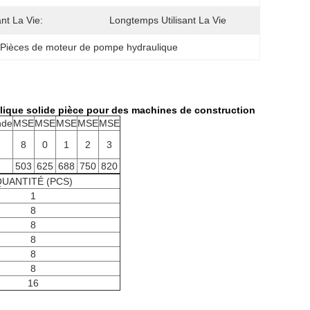
ant La Vie:
Longtemps Utilisant La Vie
 
Pièces de moteur de pompe hydraulique
lique solide pièce pour des machines de construction
nde
MSE
MSE
MSE
MSE
MSE
8
0
1
2
3
503
625
688
750
820
UANTITÉ (PCS)
1
8
8
8
8
8
16