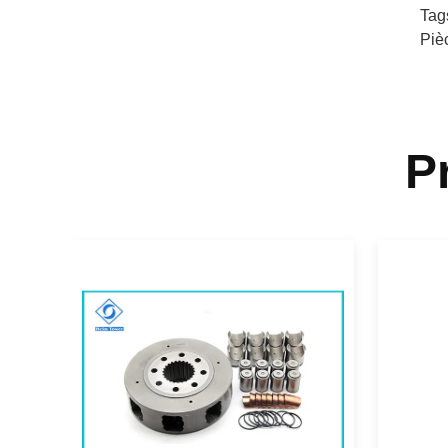
Tag
Piè
P