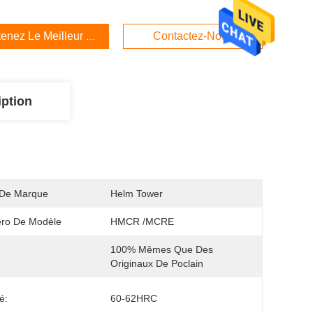
enez Le Meilleur Prix
Contactez-Nous
iption
De Marque
Helm Tower
ro De Modèle
HMCR /MCRE
100% Mêmes Que Des 
Originaux De Poclain
é:
60-62HRC