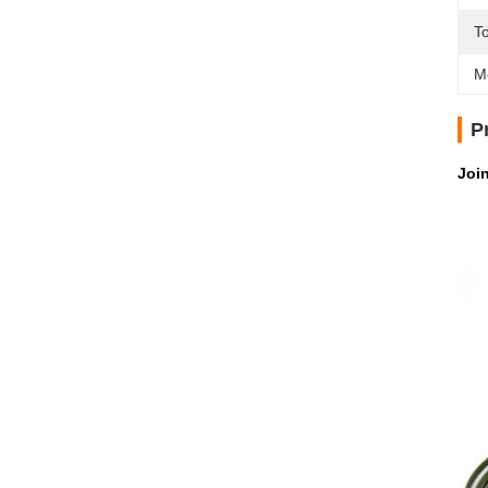
T
M
P
Join