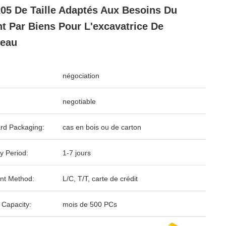
5 De Taille Adaptés Aux Besoins Du
nt Par Biens Pour L'excavatrice De
leau
négociation
negotiable
rd Packaging:
cas en bois ou de carton
y Period:
1-7 jours
nt Method:
L/C, T/T, carte de crédit
 Capacity:
mois de 500 PCs