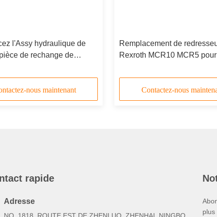
ez l'Assy hydraulique de
Remplacement de redresseu
 pièce de rechange de
Rexroth MCR10 MCR5 pour
de Rexroth HMCR MCRE 05,
l'anneau hydraulique de ca
de Rotory
moteur d'entraînement
ntactez-nous maintenant
Contactez-nous mainten
ntact rapide
Not
Adresse
Abon
plus
NO. 1818, ROUTE EST DE ZHENLUO, ZHENHAI, NINGBO,