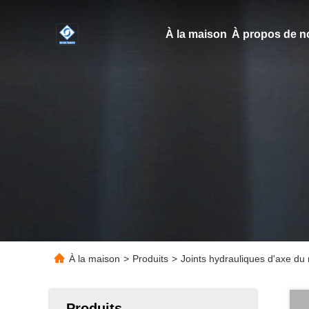
À la maison
À propos de n
À la maison
>
Produits
>
Joints hydrauliques d'axe du 
Produits