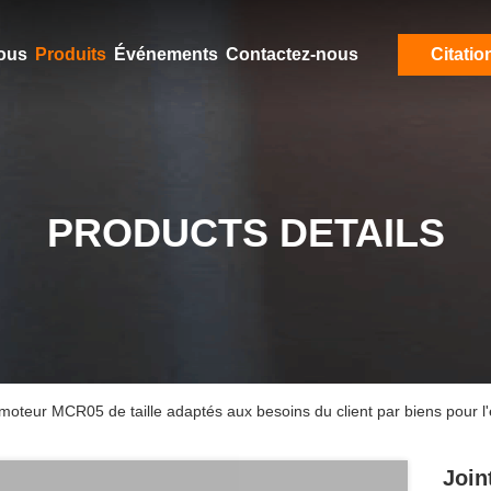
ous
Produits
Événements
Contactez-nous
Citatio
PRODUCTS DETAILS
moteur MCR05 de taille adaptés aux besoins du client par biens pour l
Join