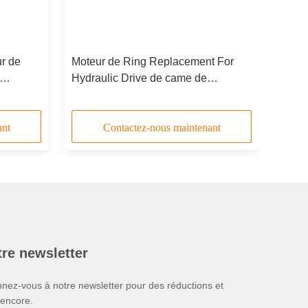
r de
Moteur de Ring Replacement For
Hydraulic Drive de came de
me de
redresseur de Rexroth MCR10
ant
Contactez-nous maintenant
re newsletter
nez-vous à notre newsletter pour des réductions et
 encore.