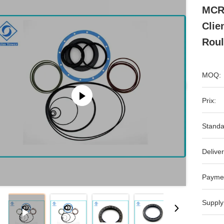
MCR0
Clie
Rou
MOQ:
Prix:
Standa
Deliver
Payme
Supply