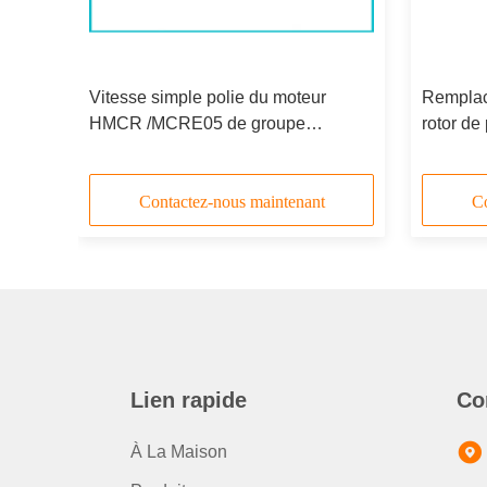
de
Vitesse simple polie du moteur
Remplac
HMCR /MCRE05 de groupe
rotor de
E 03,
hydraulique de pièces de
moteur 
rechange/Rotory
groupe 
Contactez-nous maintenant
Co
Lien rapide
Co
À La Maison