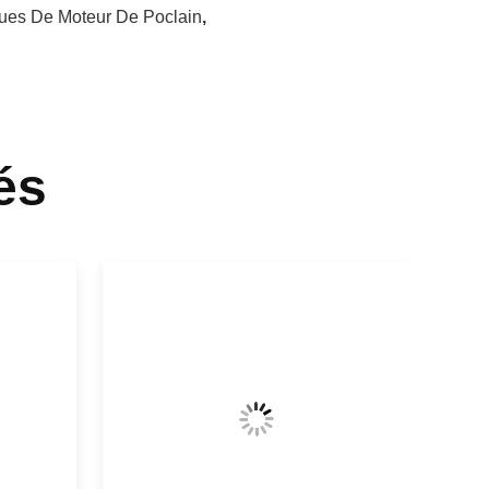
ues De Moteur De Poclain
,
és