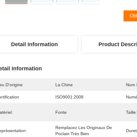
Obt
Detail Information
Product Descr
etail Information
eu D'origine
La Chine
Nom 
rtification
ISO9001:2008
Numé
tériel:
Fonte
Taille:
Remplacez Les Originaux De 
eprésentation:
Duret
Poclain Très Bien