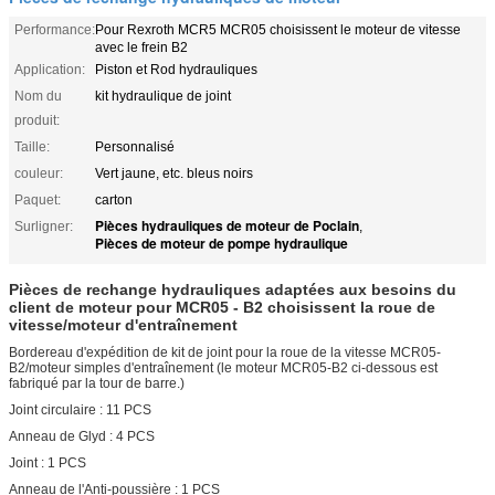
Performance:
Pour Rexroth MCR5 MCR05 choisissent le moteur de vitesse
avec le frein B2
Application:
Piston et Rod hydrauliques
Nom du
kit hydraulique de joint
produit:
Taille:
Personnalisé
couleur:
Vert jaune, etc. bleus noirs
Paquet:
carton
Pièces hydrauliques de moteur de Poclain
Surligner:
,
Pièces de moteur de pompe hydraulique
Pièces de rechange hydrauliques adaptées aux besoins du
client de moteur pour MCR05 - B2 choisissent la roue de
vitesse/moteur d'entraînement
Bordereau d'expédition de kit de joint pour la roue de la vitesse MCR05-
B2/moteur simples d'entraînement (le moteur MCR05-B2 ci-dessous est
fabriqué par la tour de barre.)
Joint circulaire : 11 PCS
Anneau de Glyd : 4 PCS
Joint : 1 PCS
Anneau de l'Anti-poussière : 1 PCS