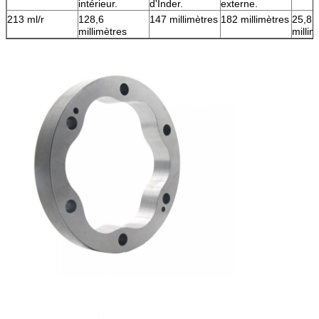
intérieur.
d'Inder.
externe.
213 ml/r
128,6
147 millimètres
182 millimètres
25,8
millimètres
millim