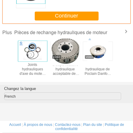
réparation hydrauliques de
moteur de 128,6 millimètres de
diamètre
Continuer
Pièces de rechange hydrauliques de moteur
Plus
ces
Joints
Groupe rotatoire
Le moteur
Mote
iques du
hydrauliques
hydraulique
hydraulique de
MS18/M
MS02 de
d'axe du moteur
acceptable des
Poclain Danfoss
hydrauli
lain
MCR05 de taille
pièces de
partie l'Assemblée
Pocla
adaptés aux
rechange MS05
rotatoire du
besoins du client
de moteur
groupe MS11
Changez la langue
par biens pour
d'OEM/ODM
pour le redresseur
l'excavatrice de
Poclain
radial de rotor de
French
rouleau
piston
Accueil
|
À propos de nous
|
Contactez-nous
|
Plan du site
|
Politique de
confidentialité