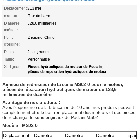
Déplacement:
213 ml/r
marque:
Tour de barre
Diamètre
128,6 millimètres
intérieur:
Point
Zhejiang, Chine
d'origine:
Poids:
3 kilogrammes
Taille:
Personnalisé
Pièces hydrauliques de moteur de Poclain
Surligner:
,
pièces de réparation hydrauliques de moteur
Anneau de redresseur de la came MS02-0 pour le moteur,
pièces de réparation hydrauliques de moteur de 128,6
millimètres de diamètre
Avantage de nos produits :
Avec l'expérience de la fabrication de 10 ans, nos produits peuvent
complètement être le bon remplacement des moteurs et des pièces
de rechange de série originaux de Poclain MS02.
Modèle : MS02-0
Déplacement
Diamètre
Diamètre
Diamètre
Épais