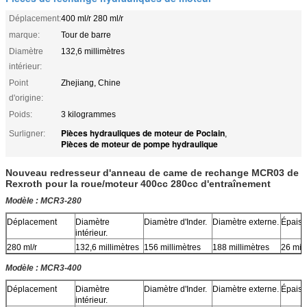
Déplacement:
400 ml/r 280 ml/r
marque:
Tour de barre
Diamètre
132,6 millimètres
intérieur:
Point
Zhejiang, Chine
d'origine:
Poids:
3 kilogrammes
Pièces hydrauliques de moteur de Poclain
Surligner:
,
Pièces de moteur de pompe hydraulique
Nouveau redresseur d'anneau de came de rechange MCR03 de
Rexroth pour la roue/moteur 400cc 280cc d'entraînement
Modèle : MCR3-280
Déplacement
Diamètre
Diamètre d'Inder.
Diamètre externe.
Épaiss
intérieur.
280 ml/r
132,6 millimètres
156 millimètres
188 millimètres
26 mill
Modèle : MCR3-400
Déplacement
Diamètre
Diamètre d'Inder.
Diamètre externe.
Épaiss
intérieur.