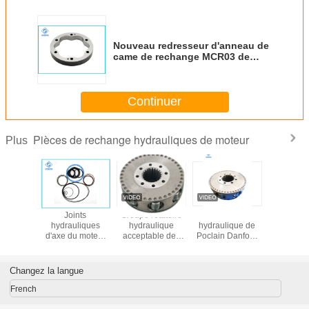
Nouveau redresseur d'anneau de
came de rechange MCR03 de
Rexroth pour la roue/moteur
400cc 280cc d'entraînement
Continuer
Pièces de rechange hydrauliques de moteur
Plus
ces
Joints
Groupe rotatoire
Le moteur
Mote
iques du
hydrauliques
hydraulique
hydraulique de
MS18/M
MS02 de
d'axe du moteur
acceptable des
Poclain Danfoss
hydrauli
lain
MCR05 de taille
pièces de
partie l'Assemblée
Pocla
adaptés aux
rechange MS05
rotatoire du
besoins du client
de moteur
groupe MS11
Changez la langue
par biens pour
d'OEM/ODM
pour le redresseur
l'excavatrice de
Poclain
radial de rotor de
French
rouleau
piston